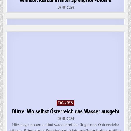
vermutet Russland hinter Sprengstoff-Drohne
07-08-2026
TOP-NEWS
Posted
in
Dürre: Wo selbst Österreich das Wasser ausgeht
07-08-2026
Hitzetage lassen selbst wasserreiche Regionen Österreichs
zittern. Wien kappt Zuleitungen, kleinere Gemeinden greifen