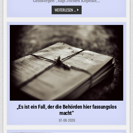
Geldsorgen“, sagt Jochen Kopelke,...
„ES
WEITERLESEN ...
IST
BEFREMDLICH,
WAS
IN
DEUTSCHLAND
LOS
IST“
„Es ist ein Fall, der die Behörden hier fassungslos
macht“
07-08-2026