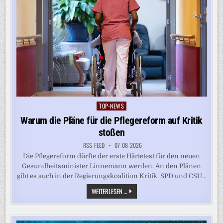
TOP-NEWS
Posted
in
Warum die Pläne für die Pflegereform auf Kritik
stoßen
RSS-FEED
07-08-2026
Die Pflegereform dürfte der erste Härtetest für den neuen
Gesundheitsminister Linnemann werden. An den Plänen
gibt es auch in der Regierungskoalition Kritik. SPD und CSU...
WARUM
WEITERLESEN ...
DIE
PLÄNE
FÜR
DIE
PFLEGEREFORM