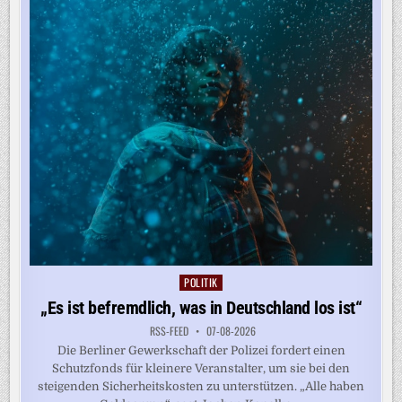
AUF
KRITIK
STOSSEN
POLITIK
Posted
in
„Es ist befremdlich, was in Deutschland los ist“
RSS-FEED
07-08-2026
Die Berliner Gewerkschaft der Polizei fordert einen
Schutzfonds für kleinere Veranstalter, um sie bei den
steigenden Sicherheitskosten zu unterstützen. „Alle haben