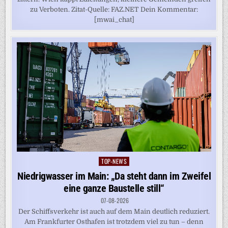
zu Verboten. Zitat-Quelle: FAZ.NET Dein Kommentar:
[mwai_chat]
TOP-NEWS
Posted
in
Niedrigwasser im Main: „Da steht dann im Zweifel
eine ganze Baustelle still“
07-08-2026
Der Schiffsverkehr ist auch auf dem Main deutlich reduziert.
Am Frankfurter Osthafen ist trotzdem viel zu tun – denn