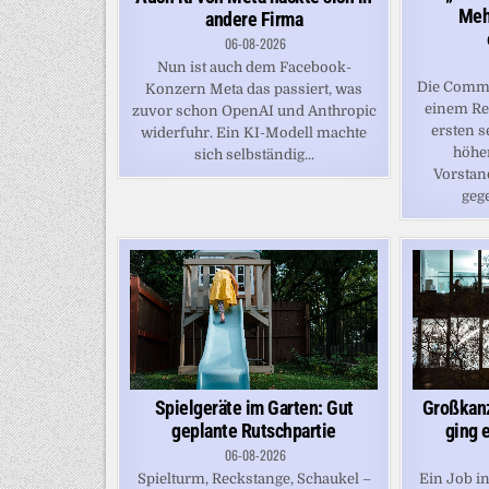
Mehr
andere Firma
06-08-2026
Nun ist auch dem Facebook-
Die Comme
Konzern Meta das passiert, was
einem Re
zuvor schon OpenAI und Anthropic
ersten 
widerfuhr. Ein KI-Modell machte
höhe
sich selbständig...
Vorstan
gege
Großkanz
Spielgeräte im Garten: Gut
ging 
geplante Rutschpartie
06-08-2026
Ein Job i
Spielturm, Reckstange, Schaukel –