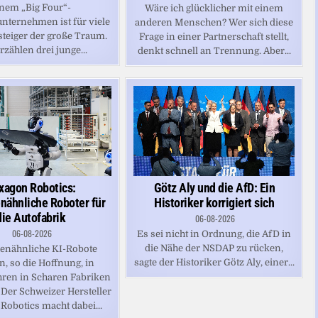
nem „Big Four“-
Wäre ich glücklicher mit einem
nternehmen ist für viele
anderen Menschen? Wer sich diese
steiger der große Traum.
Frage in einer Partnerschaft stellt,
rzählen drei junge...
denkt schnell an Trennung. Aber...
xagon Robotics:
Götz Aly und die AfD: Ein
ähnliche Roboter für
Historiker korrigiert sich
die Autofabrik
06-08-2026
06-08-2026
Es sei nicht in Ordnung, die AfD in
die Nähe der NSDAP zu rücken,
nähnliche KI-Robote
sagte der Historiker Götz Aly, einer...
, so die Hoffnung, in
hren in Scharen Fabriken
 Der Schweizer Hersteller
Robotics macht dabei...