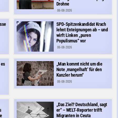
Drohne
06-08-2026
isse
SPD-Spitzenkandidat Krach
lehnt Enteignungen ab – und
wirft Linken „puren
Populismus“ vor
06-08-2026
 es
„Man kommt nicht um die
Note ‚mangelhaft’ für den
Kanzler herum“
06-08-2026
„Das Ziel? Deutschland, sagt
s
er“ – WELT-Reporter trifft
e
Migranten in Ceuta