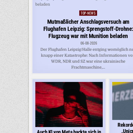
TOP-NEWS
Posted
in
Mutmaßlicher Anschlagsversuch am
Flughafen Leipzig: Sprengstoff-Drohne
Flugzeug war mit Munition beladen
06-08-2026
Der Flughafen Leipzig/Halle entging womöglich n
knapp einer Katastrophe: Nach Informationen v
WDR, NDR und SZ war eine ukrainische
Frachtmaschine,...
Rekorde
„Unic
Auch KI von Meta hackte sich in