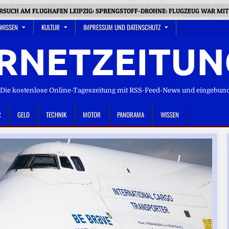
UCH AM FLUGHAFEN LEIPZIG: SPRENGSTOFF-DROHNE: FLUGZEUG WAR MIT 
 WISSEN
KULTUR
IMPRESSUM UND DATENSCHUTZ
RNETZEITUN
ie kostenlose Online-Tageszeitung mit RSS-Feed-News und eingebun
R
GELD
TECHNIK
MOTOR
PANORAMA
WISSEN