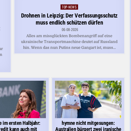
TOP-NEWS
Posted
in
Drohnen in Leipzig: Der Verfassungsschutz
muss endlich schützen dürfen
:
06-08-2026
Alles am missglückten Bombenangriff auf eine
ukrainische Transportmaschine deutet auf Russland
hin. Wenn das nun Putins neue Gangart ist, muss...
ur
on
 im ersten Halbjahr:
hymne nicht mitgesungen:
redit kann auch mit
Australien bürgert zwei iranische