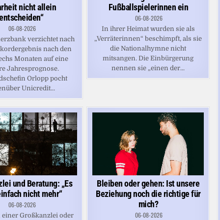
heit nicht allein
Fußballspielerinnen ein
entscheiden“
06-08-2026
06-08-2026
In ihrer Heimat wurden sie als
„Verräterinnen“ beschimpft, als sie
rzbank verzichtet nach
die Nationalhymne nicht
kordergebnis nach den
mitsangen. Die Einbürgerung
sechs Monaten auf eine
nennen sie „einen der...
re Jahresprognose.
dschefin Orlopp pocht
nüber Unicredit...
lei und Beratung: „Es
Bleiben oder gehen: Ist unsere
einfach nicht mehr“
Beziehung noch die richtige für
mich?
06-08-2026
06-08-2026
n einer Großkanzlei oder