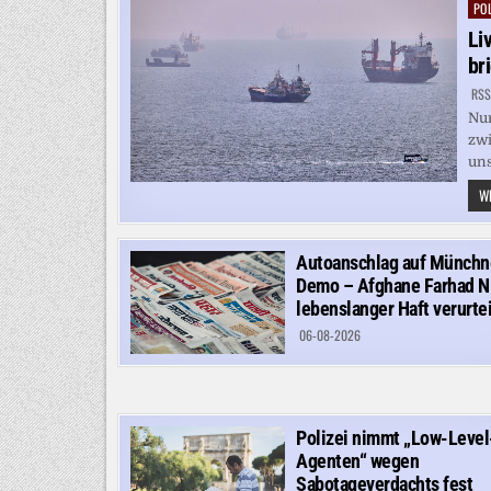
POL
Pos
in
Li
br
RSS
Nur
zwi
uns
WE
Autoanschlag auf Münchn
Demo – Afghane Farhad N
lebenslanger Haft verurtei
06-08-2026
Polizei nimmt „Low-Level
Agenten“ wegen
Sabotageverdachts fest