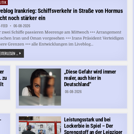
WAR
ITIK
ted
MIT
MUNITION
veblog Irankrieg: Schiffsverkehr in Straße von Hormus
BELADEN
icht noch stärker ein
-FEED
06-08-2026
 zwei Schiffe passieren Meerenge am Mittwoch +++ Arrangement
schen Iran und Oman vorgesehen +++ Irans Präsident: Verteidigen
ere Grenzen +++ alle Entwicklungen im Liveblog...
LIVEBLOG
ITERLESEN ...
IRANKRIEG:
SCHIFFSVERKEHR
IN
STRASSE V
er
„Diese Gefahr wird immer
ON H
ORMUS B
. zu
realer, auch hier in
RICHT N
lt
OCH S
Deutschland“
TÄRKER E
IN
06-08-2026
-
Leistungsstark und bei
Lockerbie in Spiel – Der
Sprengstoff an der Leipziger