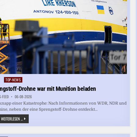
TOP-NEWS
Posted
in
ngstoff-Drohne war mit Munition beladen
S-FEED
06-08-2026
r knapp einer Katastrophe: Nach Informationen von WDR, NDR und
ine, neben der eine Sprengstoff-Drohne entdeckt...
LEIPZIG:
WEITERLESEN ...
FLUGZEUG
NEBEN
SPRENGSTOFF-
DROHNE