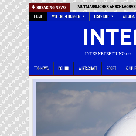
Skip
MUTMASSLICHER ANSCHLAGSVERS
BREAKING NEWS
to
HOME
WEITERE ZEITUNGEN
LESESTOFF
ALLGEM.
content
INTE
INTERNETZEITUNG.net – D
TOP-NEWS
POLITIK
WIRTSCHAFT
SPORT
KULTU