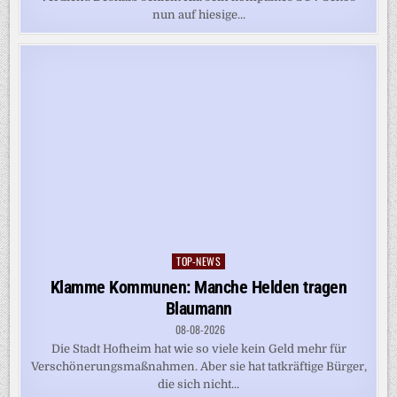
nun auf hiesige...
TOP-NEWS
Posted
in
Klamme Kommunen: Manche Helden tragen
Blaumann
08-08-2026
Die Stadt Hofheim hat wie so viele kein Geld mehr für
Verschönerungsmaßnahmen. Aber sie hat tatkräftige Bürger,
die sich nicht...