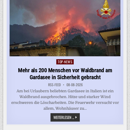
TOP-NEWS
Posted
in
Mehr als 200 Menschen vor Waldbrand am
Gardasee in Sicherheit gebracht
RSS-FEED
08-08-2026
Am bei Urlaubern beliebten Gardasee in Italien ist ein
Waldbrand ausgebrochen. Hitze und starker Wind
erschweren die Löscharbeiten. Die Feuerwehr versucht vor
allem, Wohnhäuser zu...
MEHR
WEITERLESEN ...
ALS
200
MENSCHEN