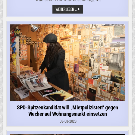
NEUE
WEITERLESEN ...
SPANNUNGEN
IN
HORMUS
–
EMIRATE
WERFEN
IRAN
TANKER-
ANGRIFF
VOR
SPD-Spitzenkandidat will „Mietpolizisten“ gegen
Wucher auf Wohnungsmarkt einsetzen
08-08-2026