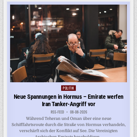
VOR
WALDBRAND
AM
GARDASEE
IN
SICHERHEIT
GEBRACHT
POLITIK
Posted
in
Neue Spannungen in Hormus – Emirate werfen
Iran Tanker-Angriff vor
RSS-FEED
08-08-2026
Während Teheran und Oman über eine neue
Schifffahrtsroute durch die Straße von Hormus verhandeln,
verschärft sich der Konflikt auf See. Die Vereinigten
Arabischen Emirate beschuldigen...