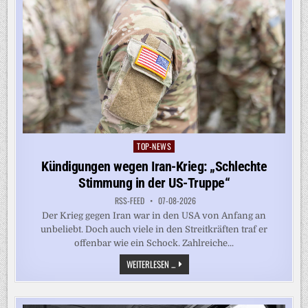
TOP-NEWS
Posted
in
Kündigungen wegen Iran-Krieg: „Schlechte
Stimmung in der US-Truppe“
RSS-FEED
07-08-2026
Der Krieg gegen Iran war in den USA von Anfang an
unbeliebt. Doch auch viele in den Streitkräften traf er
offenbar wie ein Schock. Zahlreiche...
KÜNDIGUNGEN
WEITERLESEN ...
WEGEN
IRAN-
KRIEG:
„SCHLECHTE
STIMMUNG