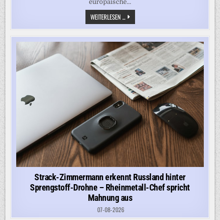
europäische...
GEORG
WEITERLESEN ...
RESTLE
VERMUTET
HINTER
MIGRANTENANSTURM
AUF
CEUTA
US-
ISRAELISCH-
MAROKKANISCHE
GEHEIMAKTION
Strack-Zimmermann erkennt Russland hinter
Sprengstoff-Drohne – Rheinmetall-Chef spricht
Mahnung aus
07-08-2026