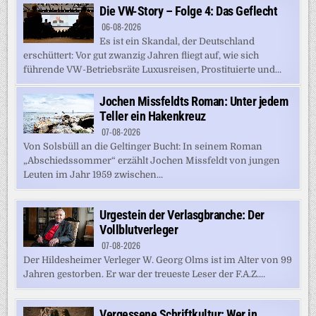
Die VW-Story – Folge 4: Das Geflecht
06-08-2026
Es ist ein Skandal, der Deutschland
erschüttert: Vor gut zwanzig Jahren fliegt auf, wie sich
führende VW-Betriebsräte Luxusreisen, Prostituierte und...
Jochen Missfeldts Roman: Unter jedem
Teller ein Hakenkreuz
07-08-2026
Von Solsbüll an die Geltinger Bucht: In seinem Roman
„Abschiedssommer“ erzählt Jochen Missfeldt von jungen
Leuten im Jahr 1959 zwischen...
Urgestein der Verlasgbranche: Der
Vollblutverleger
07-08-2026
Der Hildesheimer Verleger W. Georg Olms ist im Alter von 99
Jahren gestorben. Er war der treueste Leser der F.A.Z....
Vergessene Schriftkultur: Wer in