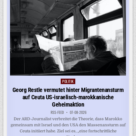
IN
DER
US-
TRUPPE“
POLITIK
Posted
in
Georg Restle vermutet hinter Migrantenansturm
auf Ceuta US-israelisch-marokkanische
Geheimaktion
RSS-FEED
07-08-2026
Der ARD-Journalist verbreitet die Theorie, dass Marokko
gemeinsam mit Israel und den USA den Massenansturm auf
Ceuta initiiert habe. Ziel sei es, „eine fortschrittliche