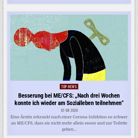
TOP-NEWS
Posted
in
Besserung bei ME/CFS: „Nach drei Wochen
konnte ich wieder am Sozialleben teilnehmen“
07-08-2026
Eine Ärztin erkrankt nach einer Corona-Infektion so schwer
an ME/CFS, dass sie nicht mehr allein essen und zur Toilette
gehen...