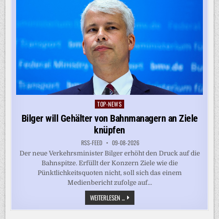
TOP-NEWS
Posted
in
Bilger will Gehälter von Bahnmanagern an Ziele
knüpfen
RSS-FEED
09-08-2026
Der neue Verkehrsminister Bilger erhöht den Druck auf die
Bahnspitze. Erfüllt der Konzern Ziele wie die
Pünktlichkeitsquoten nicht, soll sich das einem
Medienbericht zufolge auf...
BILGER
WEITERLESEN ...
WILL
GEHÄLTER
VON