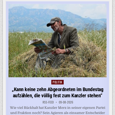
BAHNMANAGERN
AN
ZIELE
KNÜPFEN
POLITIK
Posted
in
„Kann keine zehn Abgeordneten im Bundestag
aufzählen, die völlig fest zum Kanzler stehen“
RSS-FEED
09-08-2026
Wie viel Rückhalt hat Kanzler Merz in seiner eigenen Partei
und Fraktion noch? Sein Agieren als einsamer Entscheider