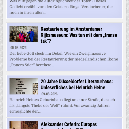
Was hilft gegen die Aufdringlichkeit der Toten? Dieses
Gedicht erzählt von den Geistern längst Verstorbener, die
noch in ihren alten...
Restaurierung im Amsterdamer
Rijksmuseum: Was tun mit dem „franse
tak“?
09-08-2026
Der liebe Gott steckt im Detail: Wie ein Zweig massive
Probleme bei der Restaurierung der niederländischen Ikone
„Potters Stier“ bereitete...
20 Jahre Düsseldorfer Literaturhaus:
Unleserliches bei Heinrich Heine
09-08-2026
Heinrich Heines Geburtshaus liegt an einer Straße, die sich
als „längste Theke der Welt“ rühmt. Vor zwanzig Jahren
ermöglichte der...
Aleksander Ceferin: Europas