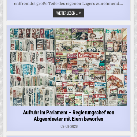
entfremdet große Teile des eigenen Lagers zunehmend....
„KANN
WEITERLESEN ...
KEINE
ZEHN
ABGEORDNETEN
IM
BUNDESTAG
AUFZÄHLEN,
DIE
VÖLLIG
FEST
ZUM
KANZLER
STEHEN“
Aufruhr im Parlament – Regierungschef von
Abgeordneter mit Eiern beworfen
09-08-2026