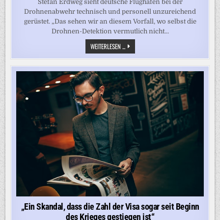
Stefan Erdweg sieht deutsche Flughäfen bei der
Drohnenabwehr technisch und personell unzureichend
gerüstet. „Das sehen wir an diesem Vorfall, wo selbst die
Drohnen-Detektion vermutlich nicht...
„STELLEN
WEITERLESEN ...
SIE
SICH
VOR,
DIE
KOMMT
IM
VORBEREICH
DES
FLUGHAFENS
NIEDER
UND
DANN
ZUR
EXPLOSION“
„Ein Skandal, dass die Zahl der Visa sogar seit Beginn
des Krieges gestiegen ist“