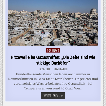
TOP-NEWS
Posted
in
Hitzewelle im Gazastreifen: „Die Zelte sind wie
stickige Backöfen“
RSS-FEED
07-08-2026
Hunderttausende Menschen leben noch immer in
Notunterkünften in Gaza-Stadt. Krankheiten, Ungeziefer und
verunreinigtes Wasser belasten ihre Gesundheit - bei
Temperaturen von rund 40 Grad. Von...
HITZEWELLE
WEITERLESEN ...
IM
GAZASTREIFEN:
„DIE