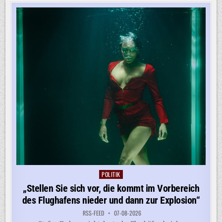
ZELTE
SIND
WIE
STICKIGE
BACKÖFEN“
POLITIK
Posted
in
„Stellen Sie sich vor, die kommt im Vorbereich
des Flughafens nieder und dann zur Explosion“
RSS-FEED
07-08-2026