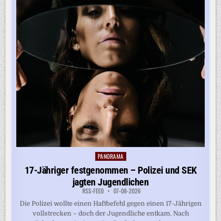
PANORAMA
Posted
in
17-Jähriger festgenommen – Polizei und SEK
jagten Jugendlichen
RSS-FEED
07-08-2026
Die Polizei wollte einen Haftbefehl gegen einen 17-Jährigen
vollstrecken – doch der Jugendliche entkam. Nach