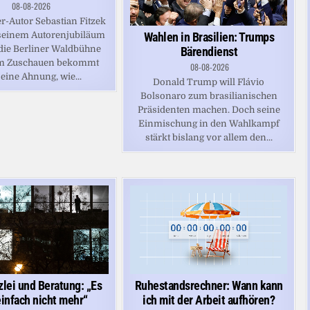
08-08-2026
er-Autor Sebastian Fitzek
Wahlen in Brasilien: Trumps
seinem Autorenjubiläum
die Berliner Waldbühne
Bärendienst
eim Zuschauen bekommt
08-08-2026
eine Ahnung, wie...
Donald Trump will Flávio
Bolsonaro zum brasilianischen
Präsidenten machen. Doch seine
Einmischung in den Wahlkampf
stärkt bislang vor allem den...
lei und Beratung: „Es
Ruhestandsrechner: Wann kann
einfach nicht mehr“
ich mit der Arbeit aufhören?