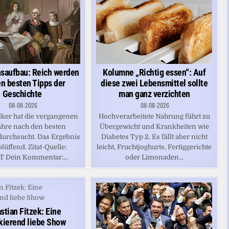
saufbau: Reich werden
Kolumne „Richtig essen“: Auf
en besten Tipps der
diese zwei Lebensmittel sollte
Geschichte
man ganz verzichten
08-08-2026
08-08-2026
iker hat die vergangenen
Hochverarbeitete Nahrung führt zu
hre nach den besten
Übergewicht und Krankheiten wie
 durchsucht. Das Ergebnis
Diabetes Typ 2. Es fällt aber nicht
blüffend. Zitat-Quelle:
leicht, Fruchtjoghurts, Fertiggerichte
T Dein Kommentar:...
oder Limonaden...
stian Fitzek: Eine
kierend liebe Show