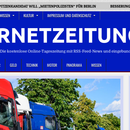
PITZENKANDIDAT WILL „MIETENPOLIZISTEN“ FÜR BERLIN
BESSERUNG
 WISSEN
KULTUR
IMPRESSUM UND DATENSCHUTZ
RNETZEITUN
ie kostenlose Online-Tageszeitung mit RSS-Feed-News und eingebun
R
GELD
TECHNIK
MOTOR
PANORAMA
WISSEN