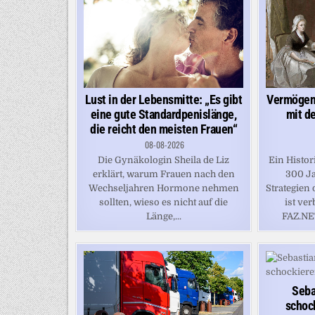
Vermögen
Lust in der Lebensmitte: „Es gibt
mit d
eine gute Standardpenislänge,
die reicht den meisten Frauen“
08-08-2026
Ein Histor
Die Gynäkologin Sheila de Liz
300 Ja
erklärt, warum Frauen nach den
Strategien
Wechseljahren Hormone nehmen
ist ver
sollten, wieso es nicht auf die
FAZ.NE
Länge,...
Seba
schoc