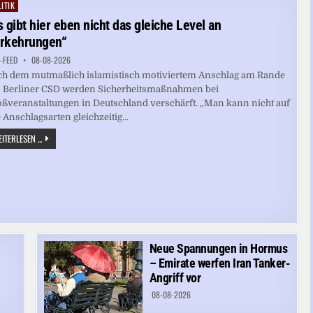
FÜR
ITIK
ted
LKW
s gibt hier eben nicht das gleiche Level an
rkehrungen“
-FEED
08-08-2026
h dem mutmaßlich islamistisch motiviertem Anschlag am Rande
 Berliner CSD werden Sicherheitsmaßnahmen bei
ßveranstaltungen in Deutschland verschärft. „Man kann nicht auf
e Anschlagsarten gleichzeitig...
„ES
ITERLESEN ...
GIBT
HIER
EBEN
NICHT
DAS
GLEICHE
LEVEL
AN
VORKEHRUNGEN“
Neue Spannungen in Hormus
– Emirate werfen Iran Tanker-
Angriff vor
08-08-2026