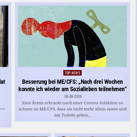
TOP-NEWS
Posted
in
dat
Besserung bei ME/CFS: „Nach drei Wochen
konnte ich wieder am Sozialleben teilnehmen“
08-08-2026
+
Eine Ärztin erkrankt nach einer Corona-Infektion so
+++
schwer an ME/CFS, dass sie nicht mehr allein essen und
e
zur Toilette gehen...