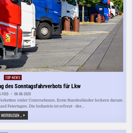
TOP-NEWS
Posted
in
ng des Sonntagsfahrverbots für Lkw
S-FEED
08-08-2026
eferketten vieler Unternehmen. Erste Bundesländer lockern darum
 Feiertagen. Die Industrie ist erfreut - der...
BUND
WEITERLESEN ...
KRITISIERT
LOCKERUNG
DES
SONNTAGSFAHRVERBOTS