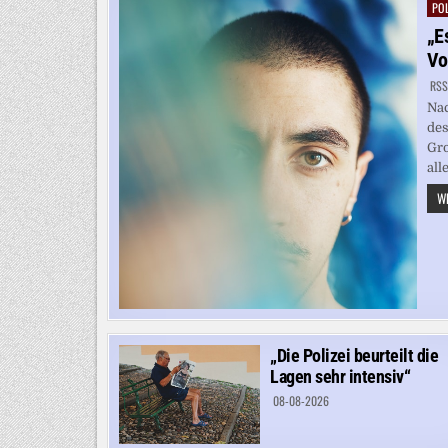
POL
Pos
in
„E
Vo
RSS
Nac
des
Gro
all
WE
„Die Polizei beurteilt die
Lagen sehr intensiv“
08-08-2026