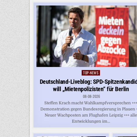
TOP-NEWS
Posted
in
Deutschland-Liveblog: SPD-Spitzenkandi
will „Mietenpolizisten“ für Berlin
08-08-2026
Steffen Krach macht Wahlkampfversprechen ++
Demonstration gegen Bundesregierung in Plauen 
Neuer Wachposten am Flughafen Leipzig +++ all
Entwicklungen im...