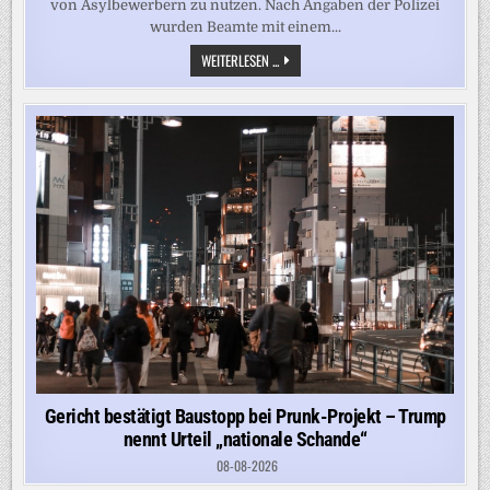
von Asylbewerbern zu nutzen. Nach Angaben der Polizei
wurden Beamte mit einem...
„GRENZE
WEITERLESEN ...
DES
AKZEPTABLEN
ÜBERSCHRITTEN“
–
FESTNAHMEN
BEI
PROTESTEN
GEGEN
ASYLUNTERKUNFT
IN
KLEINSTADT
Gericht bestätigt Baustopp bei Prunk-Projekt – Trump
nennt Urteil „nationale Schande“
08-08-2026