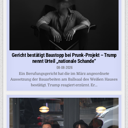
Gericht bestätigt Baustopp bei Prunk-Projekt – Trump
nennt Urteil „nationale Schande“
08-08-2026
Ein Berufungsgericht hat die im März angeordnete
Aussetzung der Bauarbeiten am Ballsaal des Weißen Hauses
bestätigt. Trump reagiert erzürnt. Er...