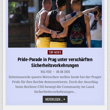
TOP-NEWS
Posted
in
Pride-Parade in Prag unter verschärften
Sicherheitsvorkehrungen
RSS-FEED
08-08-2026
Zehntausende queere Menschen wollen heute bei der Prager
Pride für ihre Rechte demonstrieren. Doch der Anschlag
beim Berliner CSD bewegt die Community im Land.
Sicherheitsvorkehrungen...
PRIDE-
WEITERLESEN ...
PARADE
IN
PRAG