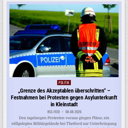
UNTER
VERSCHÄRFTEN
SICHERHEITSVORKEHRUNGEN
POLITIK
Posted
in
„Grenze des Akzeptablen überschritten“ –
Festnahmen bei Protesten gegen Asylunterkunft
in Kleinstadt
RSS-FEED
08-08-2026
Den tagelangen Protesten voraus gingen Pläne, ein
stillgelegtes Militärgelände bei Thetford zur Unterbringung