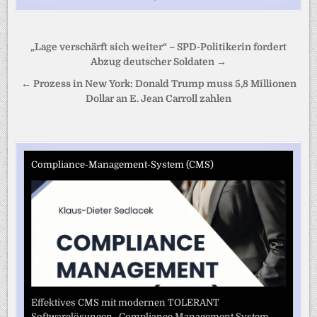
Beitragsnavigation
„Lage verschärft sich weiter“ – SPD-Politikerin fordert
Abzug deutscher Soldaten →
← Prozess in New York: Donald Trump muss 5,8 Millionen
Dollar an E. Jean Carroll zahlen
Compliance-Management-System (CMS)
Effektives CMS mit modernen TOLERANT
Softwarelösungen „Compliance Management System