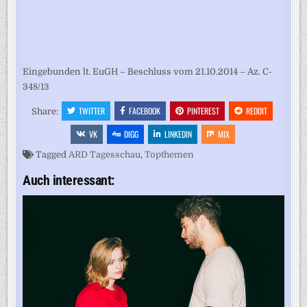
Eingebunden lt. EuGH – Beschluss vom 21.10.2014 – Az. C-
348/13
TWITTER
FACEBOOK
PINTEREST
REDDIT
Share:
VK
DIGG
LINKEDIN
MIX
Tagged
ARD Tagesschau
,
Topthemen
Auch interessant: