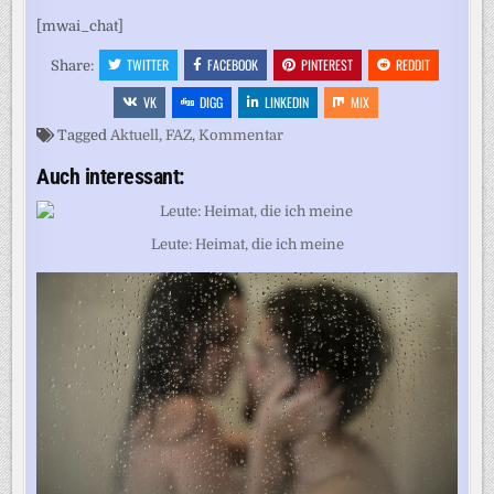
[mwai_chat]
TWITTER
FACEBOOK
PINTEREST
REDDIT
Share:
VK
DIGG
LINKEDIN
MIX
Tagged
Aktuell
,
FAZ
,
Kommentar
Auch interessant:
Leute: Heimat, die ich meine