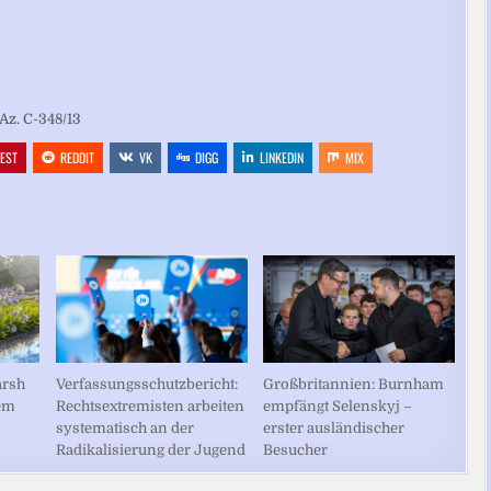
Az. C-348/13
REST
REDDIT
VK
DIGG
LINKEDIN
MIX
Großbritannien: Burnham
arsh
Verfassungsschutzbericht:
empfängt Selenskyj –
dem
Rechtsextremisten arbeiten
erster ausländischer
systematisch an der
Besucher
Radikalisierung der Jugend