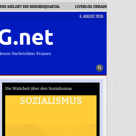
MENS MELDET EIN REKORDQUARTAL
LIVEBLOG UKRAINEKRIEG: RUSSL
6. AUGUST 2026
G.net
denen Nachrichten-Frames
Die Wahrheit über den Sozialismus