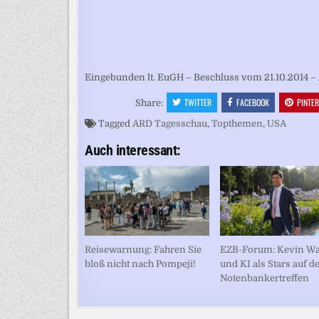
Eingebunden lt. EuGH – Beschluss vom 21.10.2014 – 
TWITTER
FACEBOOK
PINTE
Share:
Tagged
ARD Tagesschau
,
Topthemen
,
USA
Auch interessant:
Reisewarnung: Fahren Sie
EZB-Forum: Kevin W
bloß nicht nach Pompeji!
und KI als Stars auf 
Notenbankertreffen