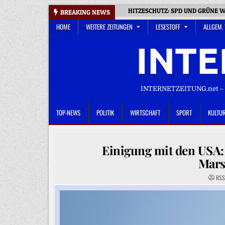
Skip
HITZESCHUTZ: SPD UND GRÜNE 
BREAKING NEWS
to
HOME
WEITERE ZEITUNGEN
LESESTOFF
ALLGEM.
content
INTE
INTERNETZEITUNG.net – D
TOP-NEWS
POLITIK
WIRTSCHAFT
SPORT
KULTU
Einigung mit den USA
Mars
RSS