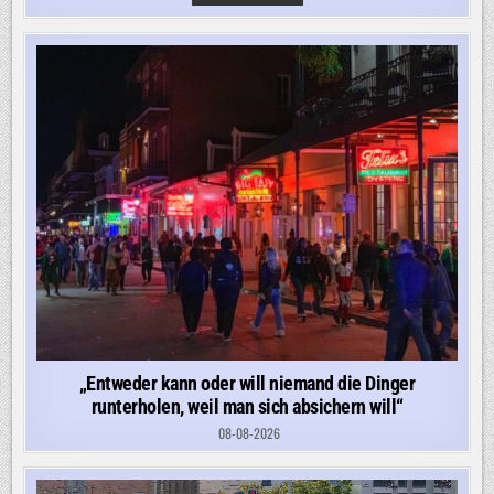
WÜRDE
MAN
DURCH
EINE
KLOAKE
WATEN
–
PARIS
VERZWEIFELT
AN
DRECK
UND
MÜLL
„Entweder kann oder will niemand die Dinger
runterholen, weil man sich absichern will“
08-08-2026