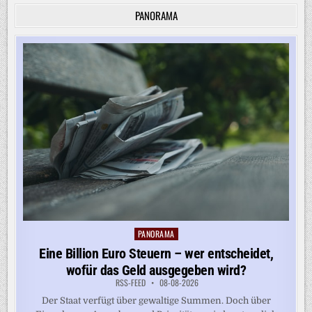
PANORAMA
PANORAMA
Posted
in
Eine Billion Euro Steuern – wer entscheidet,
wofür das Geld ausgegeben wird?
RSS-FEED
08-08-2026
Der Staat verfügt über gewaltige Summen. Doch über