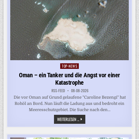
TOP-NEWS
Posted
in
Oman – ein Tanker und die Angst vor einer
Katastrophe
RSS-FEED
08-08-2026
Die vor Oman auf Grund gelaufene "Caroline Bezengi" hat
Rohöl an Bord. Nun läuft die Ladung aus und bedroht ein
Meeresschutzgebiet. Die Suche nach den...
OMAN
WEITERLESEN ...
–
EIN
TANKER
UND
DIE