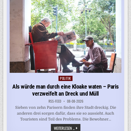
ANGST
VOR
EINER
KATASTROPHE
POLITIK
Posted
in
Als würde man durch eine Kloake waten – Paris
verzweifelt an Dreck und Müll
RSS-FEED
08-08-2026
Sieben von zehn Parisern finden ihre Stadt dreckig. Die
anderen drei sorgen dafür, dass sie so aussieht. Auch
Touristen sind Teil des Problems. Die Bewohner...
ALS
WEITERLESEN ...