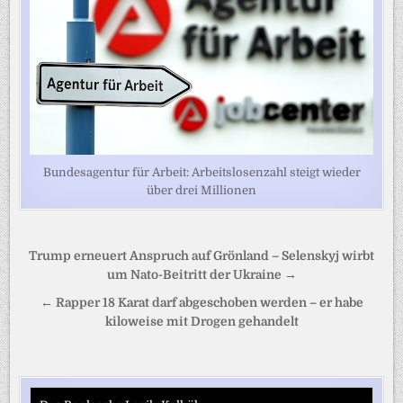
Bundesagentur für Arbeit: Arbeitslosenzahl steigt wieder
über drei Millionen
Beitragsnavigation
Trump erneuert Anspruch auf Grönland – Selenskyj wirbt
um Nato-Beitritt der Ukraine →
← Rapper 18 Karat darf abgeschoben werden – er habe
kiloweise mit Drogen gehandelt