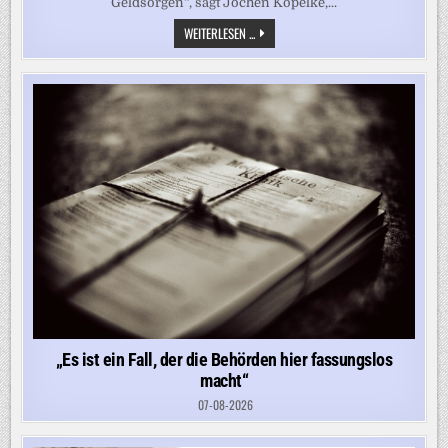
Geldsorgen“, sagt Jochen Kopelke,...
„ES
WEITERLESEN ...
IST
BEFREMDLICH,
WAS
IN
DEUTSCHLAND
LOS
IST“
„Es ist ein Fall, der die Behörden hier fassungslos
macht“
07-08-2026