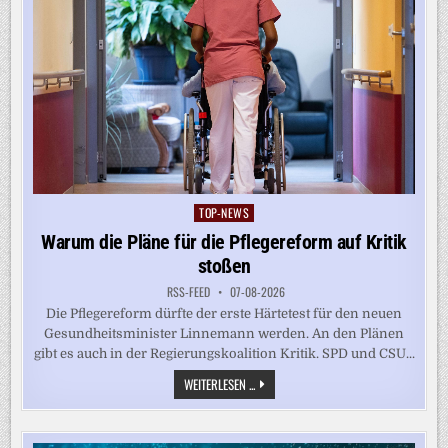
TOP-NEWS
Posted
in
Warum die Pläne für die Pflegereform auf Kritik
stoßen
RSS-FEED
07-08-2026
Die Pflegereform dürfte der erste Härtetest für den neuen
Gesundheitsminister Linnemann werden. An den Plänen
gibt es auch in der Regierungskoalition Kritik. SPD und CSU...
WARUM
WEITERLESEN ...
DIE
PLÄNE
FÜR
DIE
PFLEGEREFORM