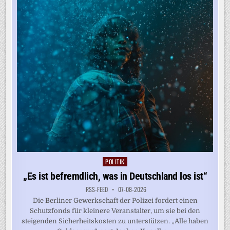
AUF
KRITIK
STOSSEN
POLITIK
Posted
in
„Es ist befremdlich, was in Deutschland los ist“
RSS-FEED
07-08-2026
Die Berliner Gewerkschaft der Polizei fordert einen
Schutzfonds für kleinere Veranstalter, um sie bei den
steigenden Sicherheitskosten zu unterstützen. „Alle haben