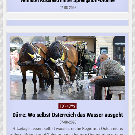
vermutet Russland hinter Sprengstoff-Drohne
07-08-2026
TOP-NEWS
Posted
in
Dürre: Wo selbst Österreich das Wasser ausgeht
07-08-2026
Hitzetage lassen selbst wasserreiche Regionen Österreichs
zittern. Wien kappt Zuleitungen, kleinere Gemeinden greifen