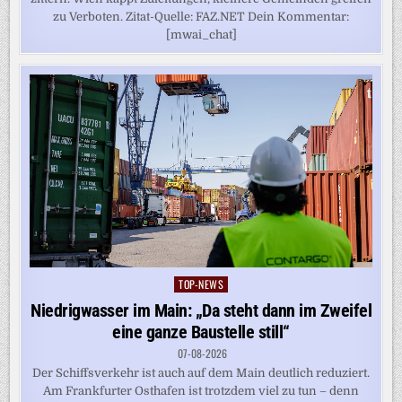
zu Verboten. Zitat-Quelle: FAZ.NET Dein Kommentar:
[mwai_chat]
TOP-NEWS
Posted
in
Niedrigwasser im Main: „Da steht dann im Zweifel
eine ganze Baustelle still“
07-08-2026
Der Schiffsverkehr ist auch auf dem Main deutlich reduziert.
Am Frankfurter Osthafen ist trotzdem viel zu tun – denn