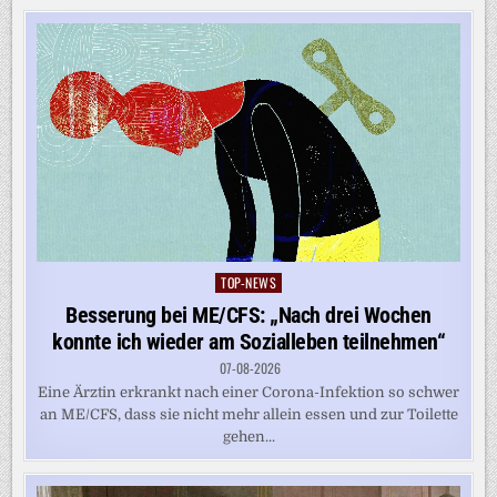
TOP-NEWS
Posted
in
Besserung bei ME/CFS: „Nach drei Wochen
konnte ich wieder am Sozialleben teilnehmen“
07-08-2026
Eine Ärztin erkrankt nach einer Corona-Infektion so schwer
an ME/CFS, dass sie nicht mehr allein essen und zur Toilette
gehen...