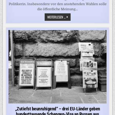
Politikerin. Insbesondere vor den anstehenden Wahlen solle
die öffentliche Meinung...
DEUTSCHLAND
WEITERLESEN ...
„IM
FADENKREUZ“
–
STRACK-
ZIMMERMANN
VERMUTET
RUSSLAND
HINTER
SPRENGSTOFF-
DROHNE
„Zutiefst beunruhigend“ – drei EU-Länder geben
hunderttausende Schengen-Visa an Russen aus