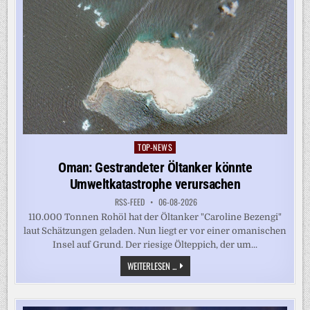
TOP-NEWS
Posted
in
Oman: Gestrandeter Öltanker könnte
Umweltkatastrophe verursachen
RSS-FEED
06-08-2026
110.000 Tonnen Rohöl hat der Öltanker "Caroline Bezengi"
laut Schätzungen geladen. Nun liegt er vor einer omanischen
Insel auf Grund. Der riesige Ölteppich, der um...
OMAN:
WEITERLESEN ...
GESTRANDETER
ÖLTANKER
KÖNNTE
UMWELTKATASTROPHE
VERURSACHEN