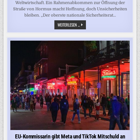
Weltwirtschaft. Ein Rahmenabkommen zur Öffnung der
Straße von Hormus macht Hoffnung, doch Unsicherheiten
bleiben. „Der oberste nationale Sicherheitsrat...
„EIN
WEITERLESEN ...
RAHMENABKOMMEN
IST
OFFENBAR
ERZIELT
WORDEN“
EU-Kommissarin gibt Meta und TikTok Mitschuld an