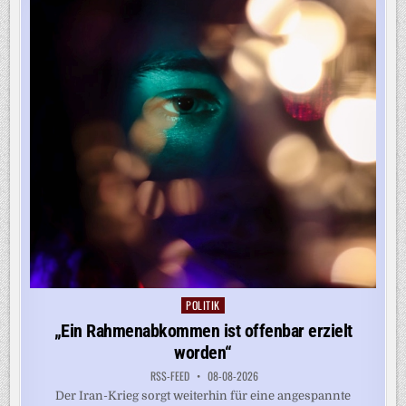
VORORT
VON
KIEW
POLITIK
Posted
in
„Ein Rahmenabkommen ist offenbar erzielt
worden“
RSS-FEED
08-08-2026
Der Iran-Krieg sorgt weiterhin für eine angespannte