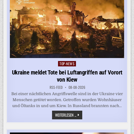
TOP-NEWS
Posted
in
Ukraine meldet Tote bei Luftangriffen auf Vorort
von Kiew
RSS-FEED
08-08-2026
Bei einer nächtlichen Angriffswelle sind in der Ukraine vier
Menschen getötet worden. Getroffen wurden Wohnhäuser
und Öltanks in und um Kiew. In Russland brannten nach...
UKRAINE
WEITERLESEN ...
MELDET
TOTE
BEI
LUFTANGRIFFEN
AUF