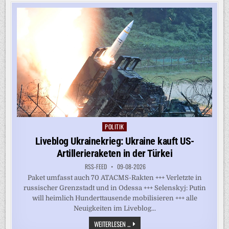
HUNDERTE
ANTIKE
KRÜGE
VOR
SIZILIEN
GEFUNDEN
POLITIK
Posted
in
Liveblog Ukrainekrieg: Ukraine kauft US-
Artillerieraketen in der Türkei
RSS-FEED
09-08-2026
Paket umfasst auch 70 ATACMS-Rakten +++ Verletzte in
russischer Grenzstadt und in Odessa +++ Selenskyj: Putin
will heimlich Hunderttausende mobilisieren +++ alle
Neuigkeiten im Liveblog...
LIVEBLOG
WEITERLESEN ...