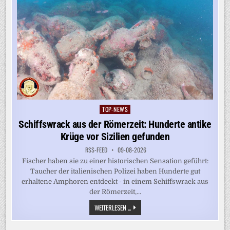
TOP-NEWS
Posted
in
Schiffswrack aus der Römerzeit: Hunderte antike
Krüge vor Sizilien gefunden
RSS-FEED
09-08-2026
Fischer haben sie zu einer historischen Sensation geführt:
Taucher der italienischen Polizei haben Hunderte gut
erhaltene Amphoren entdeckt - in einem Schiffswrack aus
der Römerzeit,...
SCHIFFSWRACK
WEITERLESEN ...
AUS
DER
RÖMERZEIT: