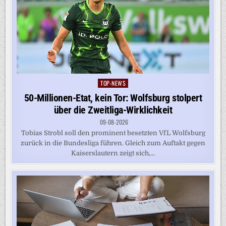
TOP-NEWS
Posted
in
50-Millionen-Etat, kein Tor: Wolfsburg stolpert
über die Zweitliga-Wirklichkeit
09-08-2026
Tobias Strobl soll den prominent besetzten VfL Wolfsburg
zurück in die Bundesliga führen. Gleich zum Auftakt gegen
Kaiserslautern zeigt sich,...