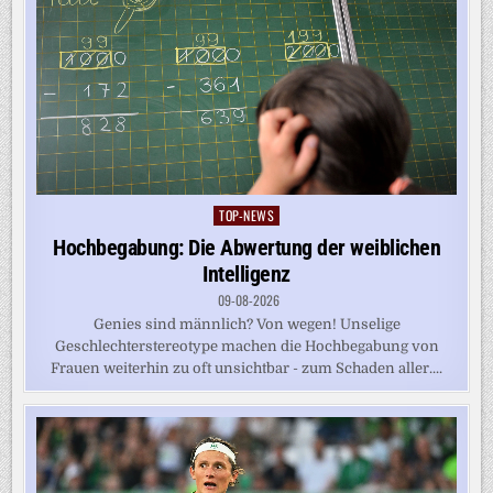
TOP-NEWS
Posted
in
Hochbegabung: Die Abwertung der weiblichen
Intelligenz
09-08-2026
Genies sind männlich? Von wegen! Unselige
Geschlechterstereotype machen die Hochbegabung von
Frauen weiterhin zu oft unsichtbar - zum Schaden aller....