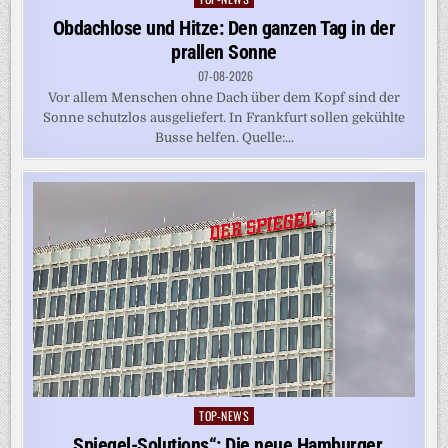
in
Obdachlose und Hitze: Den ganzen Tag in der
prallen Sonne
07-08-2026
Vor allem Menschen ohne Dach über dem Kopf sind der
Sonne schutzlos ausgeliefert. In Frankfurt sollen gekühlte
Busse helfen. Quelle:...
TOP-NEWS
Posted
in
„Spiegel-Solutions“: Die neue Hamburger