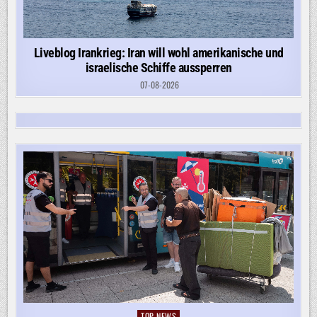
Liveblog Irankrieg: Iran will wohl amerikanische und
israelische Schiffe aussperren
07-08-2026
TOP-NEWS
Posted