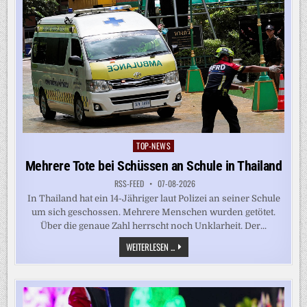
TOP-NEWS
Posted
in
Mehrere Tote bei Schüssen an Schule in Thailand
RSS-FEED
07-08-2026
In Thailand hat ein 14-Jähriger laut Polizei an seiner Schule
um sich geschossen. Mehrere Menschen wurden getötet.
Über die genaue Zahl herrscht noch Unklarheit. Der...
MEHRERE
WEITERLESEN ...
TOTE
BEI
SCHÜSSEN
AN
SCHULE
IN