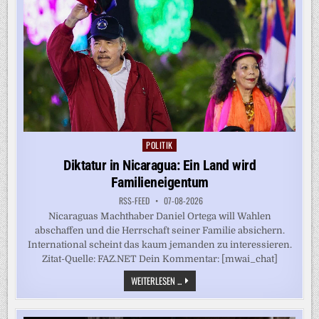
THAILAND
POLITIK
Posted
in
Diktatur in Nicaragua: Ein Land wird
Familieneigentum
RSS-FEED
07-08-2026
Nicaraguas Machthaber Daniel Ortega will Wahlen
abschaffen und die Herrschaft seiner Familie absichern.
International scheint das kaum jemanden zu interessieren.
Zitat-Quelle: FAZ.NET Dein Kommentar: [mwai_chat]
DIKTATUR
WEITERLESEN ...
IN
NICARAGUA:
EIN
LAND