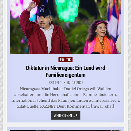
THAILAND
POLITIK
Posted
in
Diktatur in Nicaragua: Ein Land wird
Familieneigentum
RSS-FEED
07-08-2026
Nicaraguas Machthaber Daniel Ortega will Wahlen
abschaffen und die Herrschaft seiner Familie absichern.
International scheint das kaum jemanden zu interessieren.
Zitat-Quelle: FAZ.NET Dein Kommentar: [mwai_chat]
DIKTATUR
WEITERLESEN ...
IN
NICARAGUA:
EIN
LAND