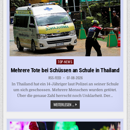
TOP-NEWS
Posted
in
Mehrere Tote bei Schüssen an Schule in Thailand
RSS-FEED
07-08-2026
In Thailand hat ein 14-Jähriger laut Polizei an seiner Schule
um sich geschossen. Mehrere Menschen wurden getötet.
Über die genaue Zahl herrscht noch Unklarheit. Der...
MEHRERE
WEITERLESEN ...
TOTE
BEI
SCHÜSSEN
AN
SCHULE
IN