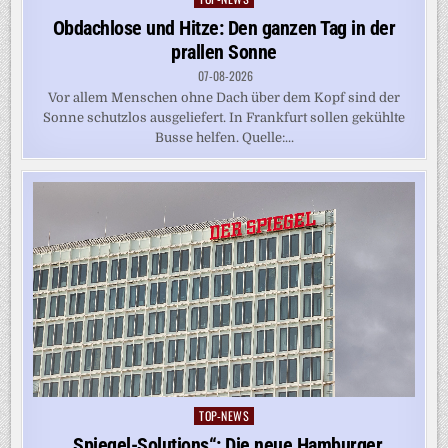
in
Obdachlose und Hitze: Den ganzen Tag in der
prallen Sonne
07-08-2026
Vor allem Menschen ohne Dach über dem Kopf sind der
Sonne schutzlos ausgeliefert. In Frankfurt sollen gekühlte
Busse helfen. Quelle:...
TOP-NEWS
Posted
in
„Spiegel-Solutions“: Die neue Hamburger