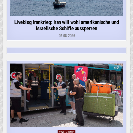
Liveblog Irankrieg: Iran will wohl amerikanische und
israelische Schiffe aussperren
07-08-2026
TOP-NEWS
Posted