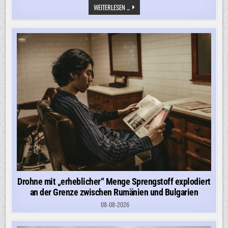
BUNDESWEHR
WEITERLESEN ...
MELDET
DROHNEN
ÜBER
„PATRIOT-
WERFT“
IN
NRW
–
HIER
LIEGT
MATERIAL
130
METER
UNTER
DER
ERDE
Drohne mit „erheblicher“ Menge Sprengstoff explodiert
an der Grenze zwischen Rumänien und Bulgarien
08-08-2026