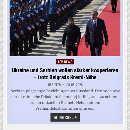
TOP-NEWS
Posted
in
Ukraine und Serbien wollen stärker kooperieren
– trotz Belgrads Kreml-Nähe
RSS-FEED
08-08-2026
Serbien pflegt enge Beziehungen zu Russland. Dennoch war
der ukrainische Präsident Selenskyj in Belgrad - zu seinem
ersten offiziellen Besuch. Neben einem
Freihandelsabkommen ging es...
UKRAINE
WEITERLESEN ...
UND
SERBIEN
WOLLEN