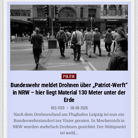
STÄRKER
KOOPERIEREN
–
TROTZ
BELGRADS
KREML-
NÄHE
POLITIK
Posted
in
Bundeswehr meldet Drohnen über „Patriot-Werft“
in NRW – hier liegt Material 130 Meter unter der
Erde
RSS-FEED
08-08-2026
Nach dem Drohnenfund am Flughafen Leipzig ist nun ein
Bundeswehrstandort ins Visier geraten. In Mechernich in
NRW wurden mehrfach Drohnen gesichtet. Der Stützpunkt
ist wohl...