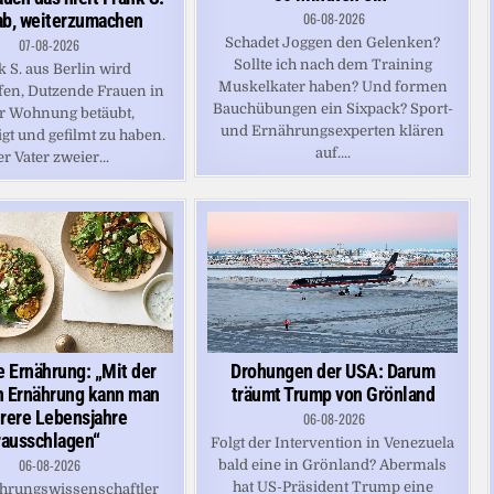
ab, weiterzumachen
06-08-2026
Schadet Joggen den Gelenken?
07-08-2026
Sollte ich nach dem Training
 S. aus Berlin wird
Muskelkater haben? Und formen
en, Dutzende Frauen in
Bauchübungen ein Sixpack? Sport-
r Wohnung betäubt,
und Ernährungsexperten klären
gt und gefilmt zu haben.
auf....
r Vater zweier...
 Ernährung: „Mit der
Drohungen der USA: Darum
n Ernährung kann man
träumt Trump von Grönland
rere Lebensjahre
06-08-2026
rausschlagen“
Folgt der Intervention in Venezuela
06-08-2026
bald eine in Grönland? Abermals
hat US-Präsident Trump eine
hrungswissenschaftler