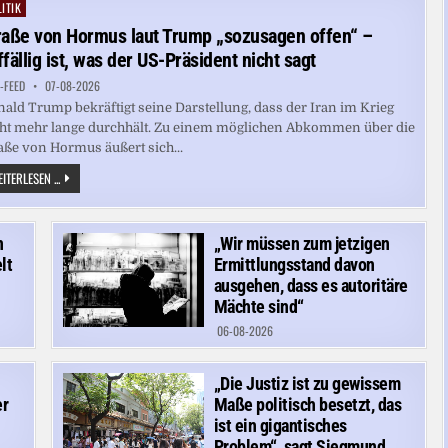
VERURSACHEN
ITIK
ted
raße von Hormus laut Trump „sozusagen offen“ –
ffällig ist, was der US-Präsident nicht sagt
-FEED
07-08-2026
ald Trump bekräftigt seine Darstellung, dass der Iran im Krieg
ht mehr lange durchhält. Zu einem möglichen Abkommen über die
aße von Hormus äußert sich...
STRASSE V
ITERLESEN ...
ON H
ORMUS L
AUT T
RUMP „
SOZUSAGEN O
n
„Wir müssen zum jetzigen
FFEN“ –
lt
Ermittlungsstand davon
A
UFFÄLLIG I
ausgehen, dass es autoritäre
ST, W
Mächte sind“
AS D
ER U
06-08-2026
S-P
RÄSIDENT N
ICHT S
AGT
„Die Justiz ist zu gewissem
er
Maße politisch besetzt, das
ist ein gigantisches
Problem“, sagt Siegmund