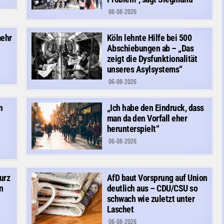
06-08-2026
mehr
Köln lehnte Hilfe bei 500
Abschiebungen ab – „Das
zeigt die Dysfunktionalität
unseres Asylsystems“
06-08-2026
n
„Ich habe den Eindruck, dass
man da den Vorfall eher
herunterspielt“
06-08-2026
urz
AfD baut Vorsprung auf Union
n
deutlich aus – CDU/CSU so
schwach wie zuletzt unter
Laschet
06-08-2026