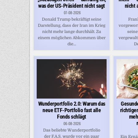
was der US-Präsident nicht sagt
nicht 
07-08-2026
Donald Trump bekräftigt seine
Frank
Darstellung, dass der Iran im Krieg
vorgeworf
nicht mehr lange durchhält. Zu
seine
einem möglichen Abkommen über
vergewalti
die...
De
Wunderportfolio 2.0: Warum das
Gesunde
neue ETF-Portfolio fast alle
richtige
Fonds schlägt
meh
06-08-2026
Das beliebte Wunderportfolio
der F.A.S. wurde vor ein paar
Ein Ernä