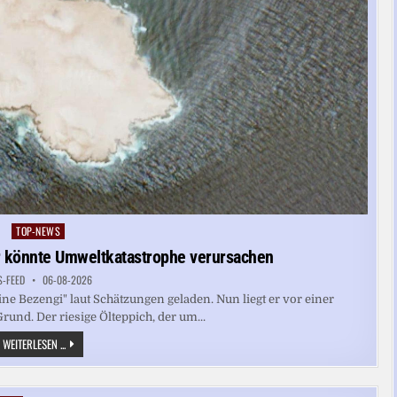
TOP-NEWS
Posted
in
r könnte Umweltkatastrophe verursachen
S-FEED
06-08-2026
ne Bezengi" laut Schätzungen geladen. Nun liegt er vor einer
und. Der riesige Ölteppich, der um...
OMAN:
WEITERLESEN ...
GESTRANDETER
ÖLTANKER
KÖNNTE
UMWELTKATASTROPHE