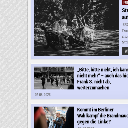
POL
Pos
in
St
au
RSS
Don
nic
Str
WE
„Bitte, bitte nicht, ich kan
nicht mehr“ – auch das hie
Frank S. nicht ab,
weiterzumachen
07-08-2026
Kommt im Berliner
Wahlkampf die Brandmau
gegen die Linke?