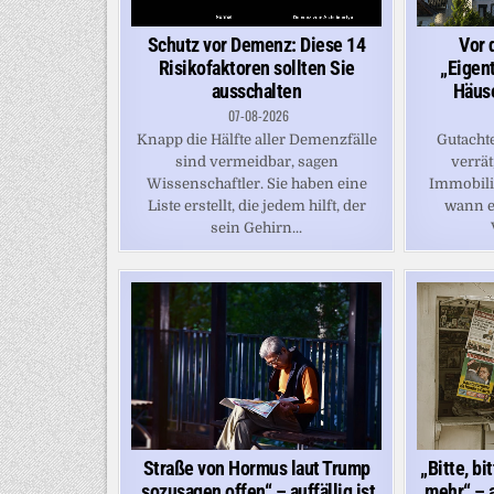
Schutz vor Demenz: Diese 14
Vor 
Risikofaktoren sollten Sie
„Eigen
ausschalten
Häuse
07-08-2026
Knapp die Hälfte aller Demenzfälle
Gutacht
sind vermeidbar, sagen
verrät
Wissenschaftler. Sie haben eine
Immobilie
Liste erstellt, die jedem hilft, der
wann e
sein Gehirn...
Straße von Hormus laut Trump
„Bitte, bi
„sozusagen offen“ – auffällig ist,
mehr“ – a