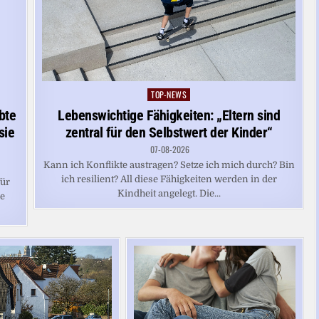
TOP-NEWS
Posted
in
bte
Lebenswichtige Fähigkeiten: „Eltern sind
sie
zentral für den Selbstwert der Kinder“
07-08-2026
Kann ich Konflikte austragen? Setze ich mich durch? Bin
ich resilient? All diese Fähigkeiten werden in der
für
Kindheit angelegt. Die...
ne