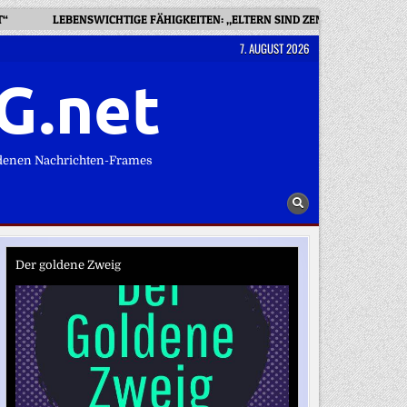
T“
LEBENSWICHTIGE FÄHIGKEITEN: „ELTERN SIND ZENTRAL FÜR DEN
7. AUGUST 2026
G.net
denen Nachrichten-Frames
Der goldene Zweig