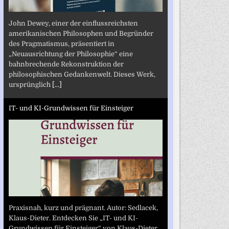
John Dewey, einer der einflussreichsten
amerikanischen Philosophen und Begründer
des Pragmatismus, präsentiert in
„Neuausrichtung der Philosophie“ eine
bahnbrechende Rekonstruktion der
philosophischen Gedankenwelt. Dieses Werk,
ursprünglich
[...]
IT- und KI-Grundwissen für Einsteiger
Praxisnah, kurz und prägnant. Autor: Sedlacek,
Klaus-Dieter. Entdecken Sie „IT- und KI-
Grundwissen für Einsteiger“ von Klaus-Dieter