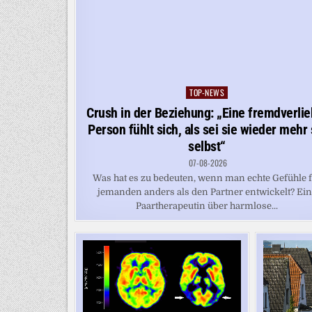
TOP-NEWS
Posted
in
Crush in der Beziehung: „Eine fremdverlie
Person fühlt sich, als sei sie wieder mehr 
selbst“
07-08-2026
Was hat es zu bedeuten, wenn man echte Gefühle 
jemanden anders als den Partner entwickelt? Ei
Paartherapeutin über harmlose...