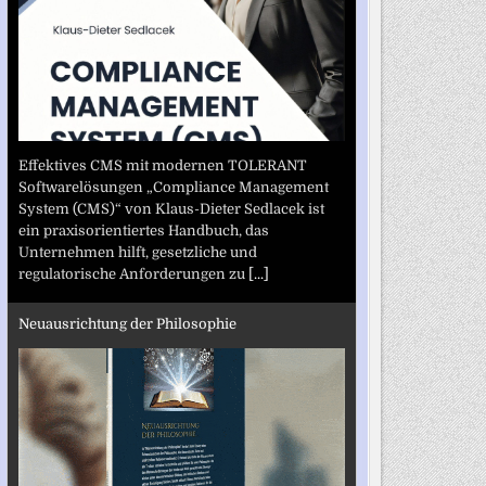
Effektives CMS mit modernen TOLERANT
Softwarelösungen „Compliance Management
System (CMS)“ von Klaus-Dieter Sedlacek ist
ein praxisorientiertes Handbuch, das
Unternehmen hilft, gesetzliche und
regulatorische Anforderungen zu
[...]
Neuausrichtung der Philosophie