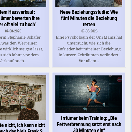
dem Hausverkauf:
Neue Beziehungsstudie: Wie
tümer bewerten ihre
fünf Minuten die Beziehung
r oft viel zu hoch“
retten
07-08-2026
07-08-2026
erin Stephanie Schäfer
Eine Psychologin der Uni Mainz hat
, was den Wert einer
untersucht, wie sich die
 wirklich steigen lässt,
Zufriedenheit mit einer Beziehung
s sich lohnt, vor dem
in kurzen Zeiträumen verändert.
Verkauf noch...
Vor allem...
Irrtümer beim Training: „Die
Fettverbrennung setzt erst nach
tte nicht, ich kann nicht
30 Minuten ein“
uch das hielt Frank S.