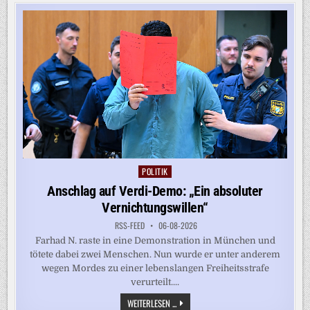
WAHL
IN
SACHSEN-
ANHALT
WISSEN
MÜSSEN
POLITIK
Posted
in
Anschlag auf Verdi-Demo: „Ein absoluter
Vernichtungswillen“
RSS-FEED
06-08-2026
Farhad N. raste in eine Demonstration in München und
tötete dabei zwei Menschen. Nun wurde er unter anderem
wegen Mordes zu einer lebenslangen Freiheitsstrafe
verurteilt....
ANSCHLAG
WEITERLESEN ...