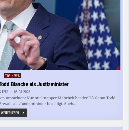
TOP-NEWS
Posted
in
Todd Blanche als Justizminister
S-FEED
08-08-2026
hen umstritten: Nur mit knapper Mehrheit hat der US-Senat Todd
alt, als Justizminister bestätigt. Auch...
US-
WEITERLESEN ...
SENAT
BESTÄTIGT
TODD
BLANCHE