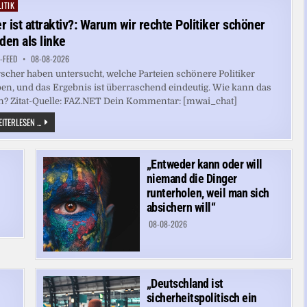
ALS
ITIK
ted
JUSTIZMINISTER
r ist attraktiv?: Warum wir rechte Politiker schöner
nden als linke
-FEED
08-08-2026
scher haben untersucht, welche Parteien schönere Politiker
en, und das Ergebnis ist überraschend eindeutig. Wie kann das
n? Zitat-Quelle: FAZ.NET Dein Kommentar: [mwai_chat]
WER
ITERLESEN ...
IST
ATTRAKTIV?:
WARUM
WIR
„Entweder kann oder will
RECHTE
POLITIKER
niemand die Dinger
SCHÖNER
FINDEN
runterholen, weil man sich
ALS
absichern will“
LINKE
08-08-2026
„Deutschland ist
sicherheitspolitisch ein