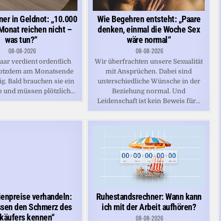
ner in Geldnot: „10.000
Wie Begehren entsteht: „Paare
Monat reichen nicht –
denken, einmal die Woche Sex
was tun?“
wäre normal“
08-08-2026
08-08-2026
aar verdient ordentlich
Wir überfrachten unsere Sexualität
trotzdem am Monatsende
mit Ansprüchen. Dabei sind
ig. Bald brauchen sie ein
unterschiedliche Wünsche in der
 und müssen plötzlich...
Beziehung normal. Und
Leidenschaft ist kein Beweis für...
Ruhestandsrechner: Wann kann
enpreise verhandeln:
ich mit der Arbeit aufhören?
ssen den Schmerz des
käufers kennen“
08-08-2026