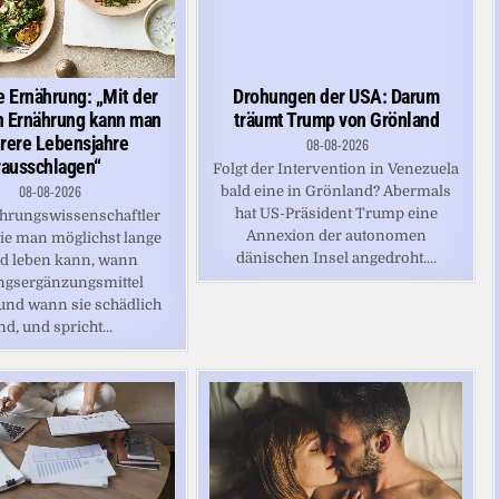
 Ernährung: „Mit der
Drohungen der USA: Darum
n Ernährung kann man
träumt Trump von Grönland
rere Lebensjahre
08-08-2026
rausschlagen“
Folgt der Intervention in Venezuela
08-08-2026
bald eine in Grönland? Abermals
hat US-Präsident Trump eine
hrungswissenschaftler
Annexion der autonomen
wie man möglichst lange
dänischen Insel angedroht....
d leben kann, wann
ngsergänzungsmittel
 und wann sie schädlich
nd, und spricht...