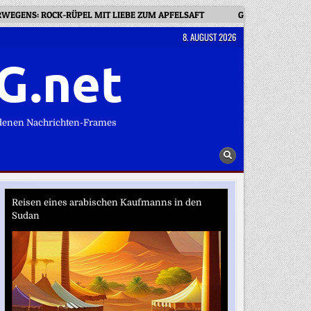
WEGENS: ROCK-RÜPEL MIT LIEBE ZUM APFELSAFT
GROSSKANZLEI UN
8. AUGUST 2026
G.net
denen Nachrichten-Frames
Reisen eines arabischen Kaufmanns in den
Sudan