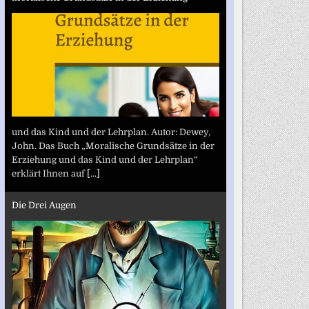
und das Kind und der Lehrplan. Autor: Dewey,
John. Das Buch „Moralische Grundsätze in der
Erziehung und das Kind und der Lehrplan“
erklärt Ihnen auf
[...]
Die Drei Augen