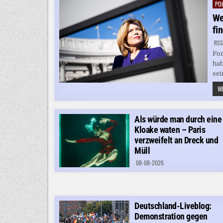
POL
Pos
in
We
fi
RSS
For
hab
sei
WE
Als würde man durch eine
Kloake waten – Paris
verzweifelt an Dreck und
Müll
08-08-2026
Deutschland-Liveblog:
Demonstration gegen