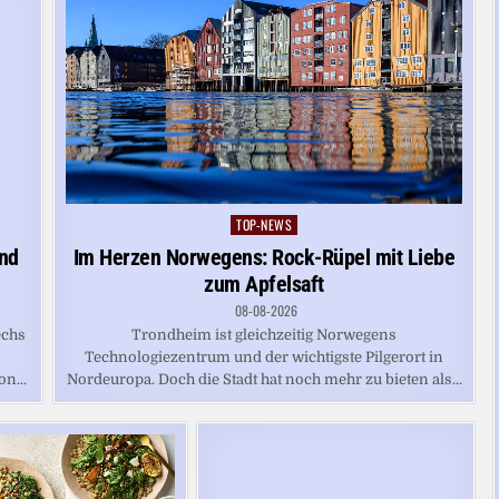
TOP-NEWS
Posted
in
Im Herzen Norwegens: Rock-Rüpel mit Liebe
ind
zum Apfelsaft
08-08-2026
Trondheim ist gleichzeitig Norwegens
echs
Technologiezentrum und der wichtigste Pilgerort in
Nordeuropa. Doch die Stadt hat noch mehr zu bieten als...
n...