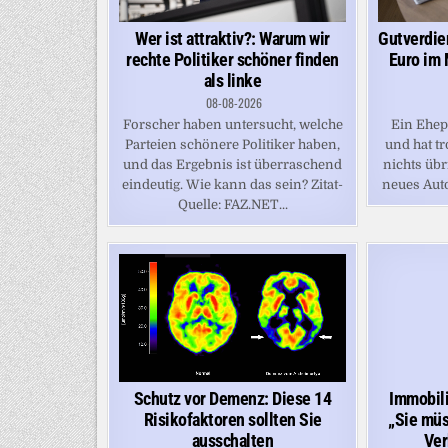
Wer ist attraktiv?: Warum wir
Gutverdie
rechte Politiker schöner finden
Euro im 
als linke
08-08-2026
Forscher haben untersucht, welche
Ein Ehep
Parteien schönere Politiker haben,
und hat 
und das Ergebnis ist überraschend
nichts übr
eindeutig. Wie kann das sein? Zitat-
neues Auto
Quelle: FAZ.NET...
Schutz vor Demenz: Diese 14
Immobili
Risikofaktoren sollten Sie
„Sie mü
ausschalten
Ver