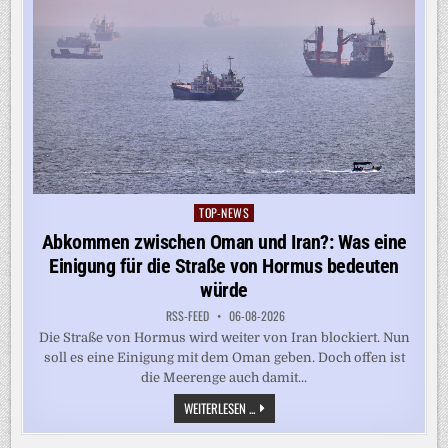
TOP-NEWS
Posted
in
Abkommen zwischen Oman und Iran?: Was eine
Einigung für die Straße von Hormus bedeuten
würde
RSS-FEED
06-08-2026
Die Straße von Hormus wird weiter von Iran blockiert. Nun
soll es eine Einigung mit dem Oman geben. Doch offen ist
die Meerenge auch damit...
ABKOMMEN
WEITERLESEN ...
ZWISCHEN
OMAN
UND