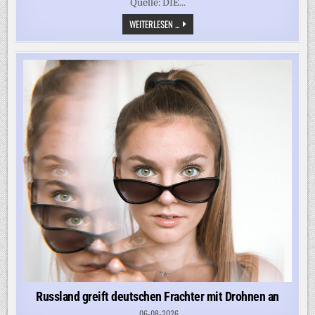
Quelle: DIE...
„UND
WEITERLESEN ...
DAS
IST
AUCH
GUT
SO“
–
CDU-
SPITZENKANDIDAT
BEDIENT
SICH
BEI
KLAUS
WOWEREIT,
SPD
KONTERT
Russland greift deutschen Frachter mit Drohnen an
06-08-2026