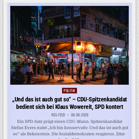
IRAN?:
WAS
EINE
EINIGUNG
FÜR
DIE
STRASSE V
ON H
ORMUS B
EDEUTEN W
ÜRDE
POLITIK
Posted
in
„Und das ist auch gut so“ – CDU-Spitzenkandidat
bedient sich bei Klaus Wowereit, SPD kontert
RSS-FEED
06-08-2026
Ein SPD-Satz prägt einen CDU-Mann. Spitzenkandidat
Stefan Evers nutzt „Ich bin konservativ. Und das ist auch gut
so“ als Bekenntnis. Die Sozialdemokraten reagieren. Zitat-