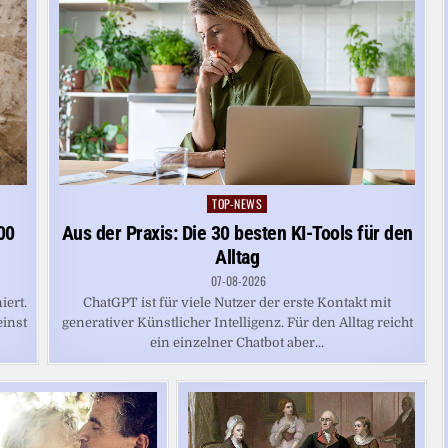
TOP-NEWS
Posted
in
00
Aus der Praxis: Die 30 besten KI-Tools für den
Alltag
07-08-2026
iert.
ChatGPT ist für viele Nutzer der erste Kontakt mit
einst
generativer Künstlicher Intelligenz. Für den Alltag reicht
ein einzelner Chatbot aber...