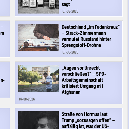
sagt
07-08-2026
 –
Deutschland „im Fadenkreuz“
em
– Strack-Zimmermann
vermutet Russland hinter
Sprengstoff-Drohne
07-08-2026
–
„Augen vor Unrecht
verschließen?“ – SPD-
en-
Arbeitsgemeinschaft
kritisiert Umgang mit
Afghanen
07-08-2026
Straße von Hormus laut
Trump „sozusagen offen“ –
auffällig ist, was der US-