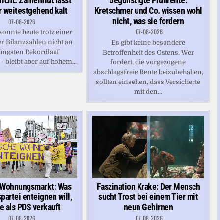
icht: Zahlenflut lässt
Begünstigte Frührente:
 weitestgehend kalt
Kretschmer und Co. wissen wohl
nicht, was sie fordern
07-08-2026
07-08-2026
onnte heute trotz einer
er Bilanzzahlen nicht an
Es gibt keine besondere
üngsten Rekordlauf
Betroffenheit des Ostens. Wer
 bleibt aber auf hohem...
fordert, die vorgezogene
abschlagsfreie Rente beizubehalten,
sollten einsehen, dass Versicherte
mit den...
r Wohnungsmarkt: Was
Faszination Krake: Der Mensch
partei enteignen will,
sucht Trost bei einem Tier mit
ie als PDS verkauft
neun Gehirnen
07-08-2026
07-08-2026