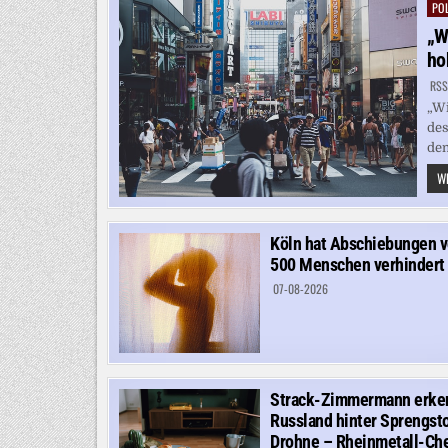
POL
Pos
in
„W
ho
RSS
„Wi
des
dem
WE
Köln hat Abschiebungen 
500 Menschen verhindert
07-08-2026
Strack-Zimmermann erke
Russland hinter Sprengsto
Drohne – Rheinmetall-Ch