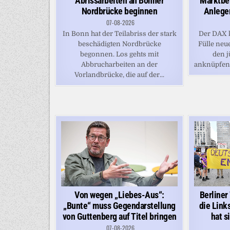
Abrissarbeiten an Bonner
Marktber
Nordbrücke beginnen
Anleger
07-08-2026
In Bonn hat der Teilabriss der stark
Der DAX k
beschädigten Nordbrücke
Fülle neu
begonnen. Los gehts mit
den j
Abbrucharbeiten an der
anknüpfen -
Vorlandbrücke, die auf der...
Berline
Von wegen „Liebes-Aus“:
die Links
„Bunte“ muss Gegendarstellung
hat s
von Guttenberg auf Titel bringen
07-08-2026