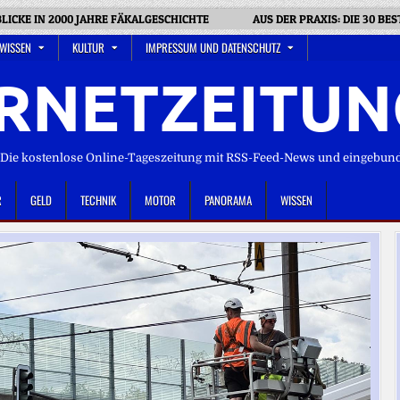
BLICKE IN 2000 JAHRE FÄKALGESCHICHTE
AUS DER PRAXIS: DIE 30 BE
 WISSEN
KULTUR
IMPRESSUM UND DATENSCHUTZ
RNETZEITUN
ie kostenlose Online-Tageszeitung mit RSS-Feed-News und eingebun
R
GELD
TECHNIK
MOTOR
PANORAMA
WISSEN