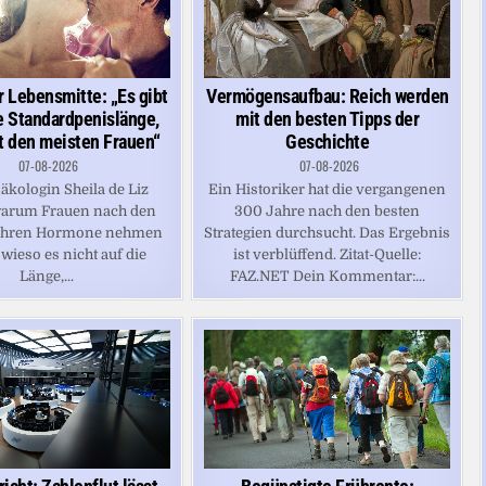
Vermögensaufbau: Reich werden
r Lebensmitte: „Es gibt
mit den besten Tipps der
e Standardpenislänge,
Geschichte
ht den meisten Frauen“
07-08-2026
07-08-2026
Ein Historiker hat die vergangenen
äkologin Sheila de Liz
300 Jahre nach den besten
 warum Frauen nach den
Strategien durchsucht. Das Ergebnis
ahren Hormone nehmen
ist verblüffend. Zitat-Quelle:
 wieso es nicht auf die
FAZ.NET Dein Kommentar:...
Länge,...