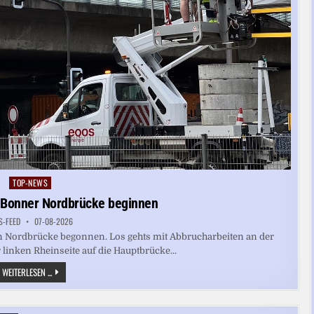
TOP-NEWS
Posted
in
n Bonner Nordbrücke beginnen
S-FEED
07-08-2026
ten Nordbrücke begonnen. Los gehts mit Abbrucharbeiten an der
 linken Rheinseite auf die Hauptbrücke...
ABRISSARBEITEN
WEITERLESEN ...
AN
BONNER
NORDBRÜCKE
BEGINNEN