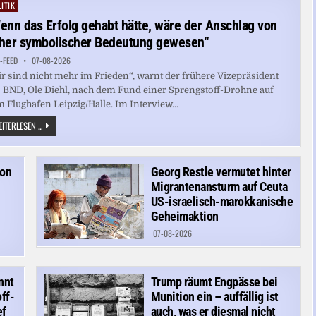
ITIK
ted
enn das Erfolg gehabt hätte, wäre der Anschlag von
her symbolischer Bedeutung gewesen“
-FEED
07-08-2026
r sind nicht mehr im Frieden“, warnt der frühere Vizepräsident
 BND, Ole Diehl, nach dem Fund einer Sprengstoff-Drohne auf
 Flughafen Leipzig/Halle. Im Interview...
„WENN
ITERLESEN ...
DAS
ERFOLG
GEHABT
HÄTTE,
WÄRE
von
Georg Restle vermutet hinter
DER
Migrantenansturm auf Ceuta
ANSCHLAG
VON
US-israelisch-marokkanische
HOHER
Geheimaktion
SYMBOLISCHER
BEDEUTUNG
07-08-2026
GEWESEN“
nnt
Trump räumt Engpässe bei
ff-
Munition ein – auffällig ist
ef
auch, was er diesmal nicht