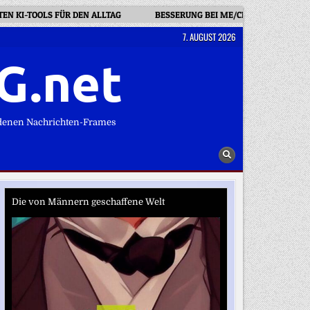
STEN KI-TOOLS FÜR DEN ALLTAG
BESSERUNG BEI ME/CFS: „NACH DREI
7. AUGUST 2026
G.net
denen Nachrichten-Frames
Die von Männern geschaffene Welt