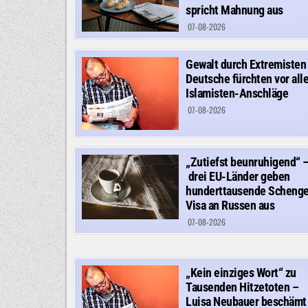
spricht Mahnung aus
07-08-2026
Gewalt durch Extremisten
Deutsche fürchten vor all
Islamisten-Anschläge
07-08-2026
„Zutiefst beunruhigend“ 
drei EU-Länder geben
hunderttausende Scheng
Visa an Russen aus
07-08-2026
„Kein einziges Wort“ zu
Tausenden Hitzetoten –
Luisa Neubauer beschämt