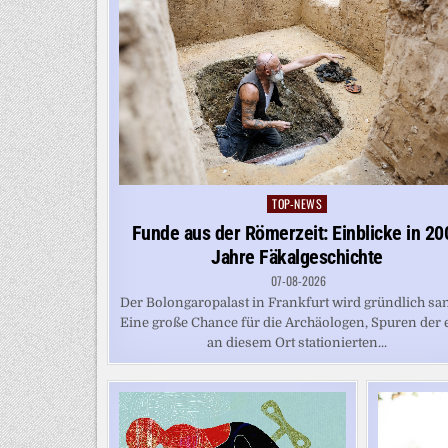
TOP-NEWS
Posted
in
Funde aus der Römerzeit: Einblicke in 20
Jahre Fäkalgeschichte
07-08-2026
Der Bolongaropalast in Frankfurt wird gründlich san
Eine große Chance für die Archäologen, Spuren der 
an diesem Ort stationierten...