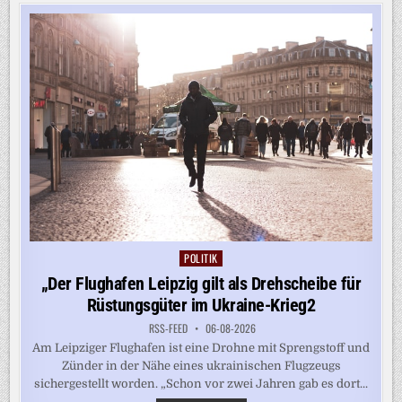
BAS
TEMPO
BEI
RENTENREFORM
POLITIK
Posted
in
„Der Flughafen Leipzig gilt als Drehscheibe für
Rüstungsgüter im Ukraine-Krieg2
RSS-FEED
06-08-2026
Am Leipziger Flughafen ist eine Drohne mit Sprengstoff und
Zünder in der Nähe eines ukrainischen Flugzeugs
sichergestellt worden. „Schon vor zwei Jahren gab es dort...