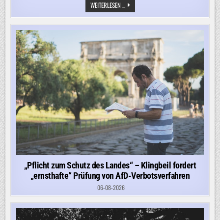
„DER
WEITERLESEN ...
FLUGHAFEN
LEIPZIG
GILT
ALS
DREHSCHEIBE
FÜR
RÜSTUNGSGÜTER
IM
UKRAINE-
KRIEG2
„Pflicht zum Schutz des Landes“ – Klingbeil fordert
„ernsthafte“ Prüfung von AfD-Verbotsverfahren
06-08-2026