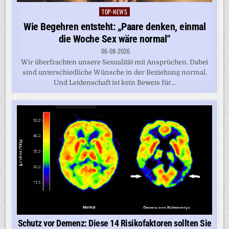
TOP-NEWS
Posted
in
Wie Begehren entsteht: „Paare denken, einmal
die Woche Sex wäre normal“
06-08-2026
Wir überfrachten unsere Sexualität mit Ansprüchen. Dabei
sind unterschiedliche Wünsche in der Beziehung normal.
Und Leidenschaft ist kein Beweis für...
Schutz vor Demenz: Diese 14 Risikofaktoren sollten Sie