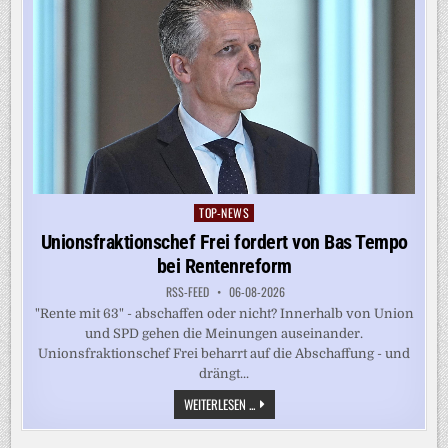
TOP-NEWS
Posted
in
Unionsfraktionschef Frei fordert von Bas Tempo
bei Rentenreform
RSS-FEED
06-08-2026
"Rente mit 63" - abschaffen oder nicht? Innerhalb von Union
und SPD gehen die Meinungen auseinander.
Unionsfraktionschef Frei beharrt auf die Abschaffung - und
drängt...
UNIONSFRAKTIONSCHEF
WEITERLESEN ...
FREI
FORDERT
VON