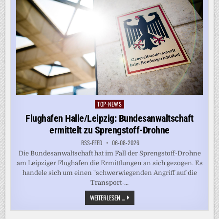
TOP-NEWS
Posted
in
Flughafen Halle/Leipzig: Bundesanwaltschaft
ermittelt zu Sprengstoff-Drohne
RSS-FEED
06-08-2026
Die Bundesanwaltschaft hat im Fall der Sprengstoff-Drohne
am Leipziger Flughafen die Ermittlungen an sich gezogen. Es
handele sich um einen "schwerwiegenden Angriff auf die
Transport-...
FLUGHAFEN
WEITERLESEN ...
HALLE/LEIPZIG:
BUNDESANWALTSCHAFT
ERMITTELT