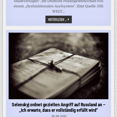
Staatsversagen“, die Deutsche Polizeigewerkschaft von
einem „dysfunktionalen Asylsystem“. Zitat-Quelle: DIE
WELT...
KÖLN
WEITERLESEN ...
LEHNTE
HILFE
BEI
500
ABSCHIEBUNGEN
AB
–
„DAS
ZEIGT
DIE
DYSFUNKTIONALITÄT
UNSERES
ASYLSYSTEMS“
Selenskyj ordnet gezielten Angriff auf Russland an –
„Ich erwarte, dass er vollständig erfüllt wird“
06-08-2026