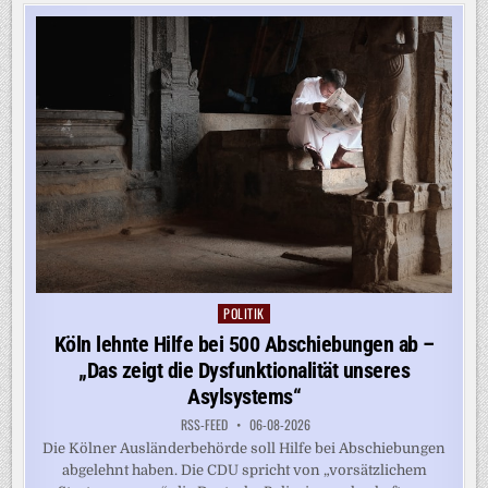
ZU
SPRENGSTOFF-
DROHNE
POLITIK
Posted
in
Köln lehnte Hilfe bei 500 Abschiebungen ab –
„Das zeigt die Dysfunktionalität unseres
Asylsystems“
RSS-FEED
06-08-2026
Die Kölner Ausländerbehörde soll Hilfe bei Abschiebungen
abgelehnt haben. Die CDU spricht von „vorsätzlichem