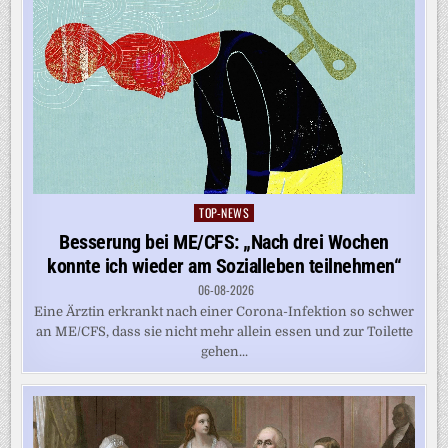
TOP-NEWS
Posted
in
Besserung bei ME/CFS: „Nach drei Wochen
konnte ich wieder am Sozialleben teilnehmen“
06-08-2026
Eine Ärztin erkrankt nach einer Corona-Infektion so schwer
an ME/CFS, dass sie nicht mehr allein essen und zur Toilette
gehen...