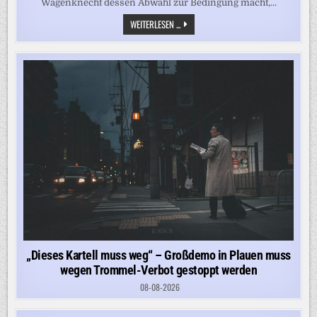
Wagenknecht dessen Abwahl zur Bedingung macht,...
„SEINE
WEITERLESEN ...
ABWAHL
WÄRE
DAS
ENDE
VON
MERZ’
DESASTRÖSER
KANZLERSCHAFT“,
SAGT
WAGENKNECHT
ÜBER
SCHULZE
„Dieses Kartell muss weg“ – Großdemo in Plauen muss
wegen Trommel-Verbot gestoppt werden
08-08-2026