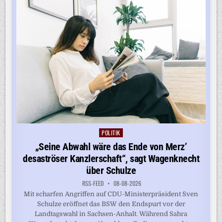
NEPAL
GEFUNDEN
POLITIK
Posted
in
„Seine Abwahl wäre das Ende von Merz’
desaströser Kanzlerschaft“, sagt Wagenknecht
über Schulze
RSS-FEED
08-08-2026
Mit scharfen Angriffen auf CDU-Ministerpräsident Sven
Schulze eröffnet das BSW den Endspurt vor der
Landtagswahl in Sachsen-Anhalt. Während Sahra