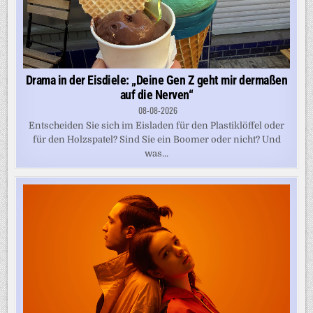
Drama in der Eisdiele: „Deine Gen Z geht mir dermaßen
auf die Nerven“
08-08-2026
Entscheiden Sie sich im Eisladen für den Plastiklöffel oder
für den Holzspatel? Sind Sie ein Boomer oder nicht? Und
was...