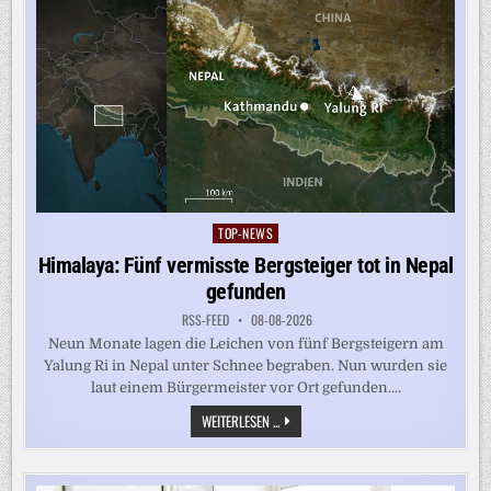
TOP-NEWS
Posted
in
Himalaya: Fünf vermisste Bergsteiger tot in Nepal
gefunden
RSS-FEED
08-08-2026
Neun Monate lagen die Leichen von fünf Bergsteigern am
Yalung Ri in Nepal unter Schnee begraben. Nun wurden sie
laut einem Bürgermeister vor Ort gefunden....
HIMALAYA:
WEITERLESEN ...
FÜNF
VERMISSTE
BERGSTEIGER
TOT
IN