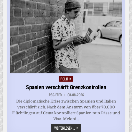
JOB-
DATEN
POLITIK
Posted
in
Spanien verschärft Grenzkontrollen
RSS-FEED
08-08-2026
Die diplomatische Krise zwischen Spanien und Italien
verschärft sich. Nach dem Ansturm von über 70.000
Flüchtlingen auf Ceuta kontrolliert Spanien nun Pässe und
Visa. Meloni...
SPANIEN
WEITERLESEN ...
VERSCHÄRFT