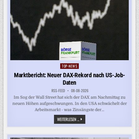
TOP-NEWS
Posted
in
Marktbericht: Neuer DAX-Rekord nach US-Job-
Daten
RSS-FEED
08-08-2026
Im Sog der Wall Street hat sich der DAX am Nachmittag zu
neuen Höhen aufgeschwungen. In den USA schwächelt der
Arbeitsmarkt - was Zinsängste der...
MARKTBERICHT:
WEITERLESEN ...
NEUER
DAX-
REKORD
NACH
US-