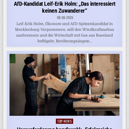
in
AfD-Kandidat Leif-Erik Holm: „Das interessiert
keinen Zuwanderer“
08-08-2026
Leif-Erik Holm, Ökonom und AfD-Spitzenkandidat in
Mecklenburg-Vorpommern, will den Windkraftausbau
ausbremsen und die Wirtschaft mit Gas aus Russland
beflügeln. Berührungsängste...
TOP-NEWS
Posted
in