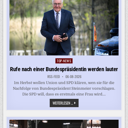
TOP-NEWS
Posted
in
Rufe nach einer Bundespräsidentin werden lauter
RSS-FEED
06-08-2026
Im Herbst wollen Union und SPD klären, wen sie für die
Nachfolge von Bundespräsident Steinmeier vorschlagen.
Die SPD will, dass es erstmals eine Frau wird....
RUFE
WEITERLESEN ...
NACH
EINER
BUNDESPRÄSIDENTIN
WERDEN
LAUTER