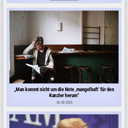
VIEL
DAFÜR,
DASS
ES
JETZT
DIE
NÄCHSTE
ESKALATIONSSTUFE
IST“
„Man kommt nicht um die Note ‚mangelhaft’ für den
Kanzler herum“
06-08-2026