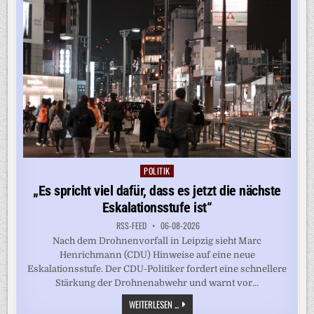
POLITIK
Posted
in
„Es spricht viel dafür, dass es jetzt die nächste
Eskalationsstufe ist“
RSS-FEED
06-08-2026
Nach dem Drohnenvorfall in Leipzig sieht Marc
Henrichmann (CDU) Hinweise auf eine neue
Eskalationsstufe. Der CDU-Politiker fordert eine schnellere
Stärkung der Drohnenabwehr und warnt vor...
„ES
WEITERLESEN ...
SPRICHT