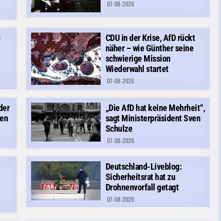
07-08-2026
s
CDU in der Krise, AfD rückt
näher – wie Günther seine
schwierige Mission
Wiederwahl startet
07-08-2026
der
„Die AfD hat keine Mehrheit“,
den
sagt Ministerpräsident Sven
Schulze
07-08-2026
Deutschland-Liveblog:
Sicherheitsrat hat zu
Drohnenvorfall getagt
07-08-2026