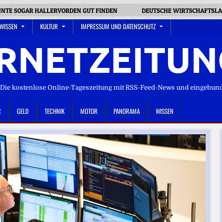
NNTE SOGAR HALLERVORDEN GUT FINDEN
DEUTSCHE WIRTSCHAFTSLA
 WISSEN
KULTUR
IMPRESSUM UND DATENSCHUTZ
RNETZEITUN
ie kostenlose Online-Tageszeitung mit RSS-Feed-News und eingebun
R
GELD
TECHNIK
MOTOR
PANORAMA
WISSEN