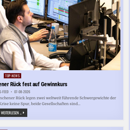
TOP-NEWS
Posted
in
ener Rück fest auf Gewinnkurs
S-FEED
07-08-2026
nchener Rück legen zwei weltweit führende Schwergewichte der
rise keine Spur, beide Gesellschaften sind...
ALLIANZ
WEITERLESEN ...
UND
MÜNCHENER
RÜCK
FEST