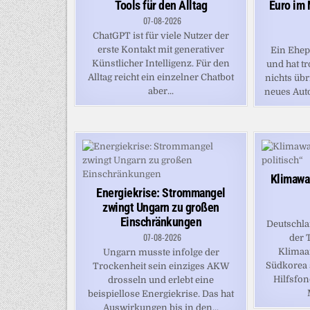
Tools für den Alltag
Euro im 
07-08-2026
ChatGPT ist für viele Nutzer der
erste Kontakt mit generativer
Ein Ehep
Künstlicher Intelligenz. Für den
und hat 
Alltag reicht ein einzelner Chatbot
nichts übr
aber...
neues Auto
Klimawan
Energiekrise: Strommangel
zwingt Ungarn zu großen
Einschränkungen
Deutschla
07-08-2026
der 
Klimaa
Ungarn musste infolge der
Südkorea 
Trockenheit sein einziges AKW
Hilfsfon
drosseln und erlebt eine
beispiellose Energiekrise. Das hat
Auswirkungen bis in den...