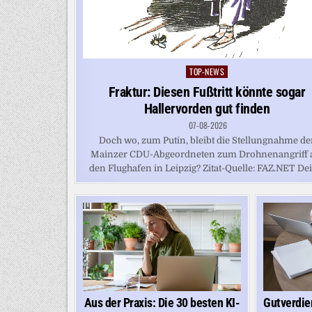
TOP-NEWS
Posted
in
Fraktur: Diesen Fußtritt könnte sogar
Hallervorden gut finden
07-08-2026
Doch wo, zum Putin, bleibt die Stellungnahme de
Mainzer CDU-Abgeordneten zum Drohnenangriff 
den Flughafen in Leipzig? Zitat-Quelle: FAZ.NET Dein
Aus der Praxis: Die 30 besten KI-
Gutverdie