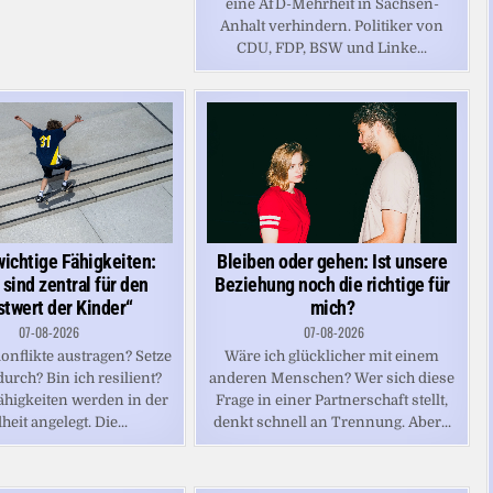
eine AfD-Mehrheit in Sachsen-
Anhalt verhindern. Politiker von
CDU, FDP, BSW und Linke...
Bleiben oder gehen: Ist unsere
ichtige Fähigkeiten:
Beziehung noch die richtige für
 sind zentral für den
mich?
stwert der Kinder“
07-08-2026
07-08-2026
Wäre ich glücklicher mit einem
onflikte austragen? Setze
anderen Menschen? Wer sich diese
durch? Bin ich resilient?
Frage in einer Partnerschaft stellt,
Fähigkeiten werden in der
denkt schnell an Trennung. Aber...
eit angelegt. Die...