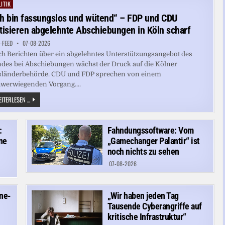
AUF
ITIK
ted
GEWINNKURS
ch bin fassungslos und wütend“ – FDP und CDU
itisieren abgelehnte Abschiebungen in Köln scharf
-FEED
07-08-2026
h Berichten über ein abgelehntes Unterstützungsangebot des
des bei Abschiebungen wächst der Druck auf die Kölner
sländerbehörde. CDU und FDP sprechen von einem
werwiegenden Vorgang....
„ICH
ITERLESEN ...
BIN
FASSUNGSLOS
UND
WÜTEND“
:
Fahndungssoftware: Vom
–
FDP
ne
„Gamechanger Palantir“ ist
UND
CDU
noch nichts zu sehen
KRITISIEREN
ABGELEHNTE
07-08-2026
ABSCHIEBUNGEN
IN
KÖLN
SCHARF
ine-
„Wir haben jeden Tag
Tausende Cyberangriffe auf
kritische Infrastruktur“