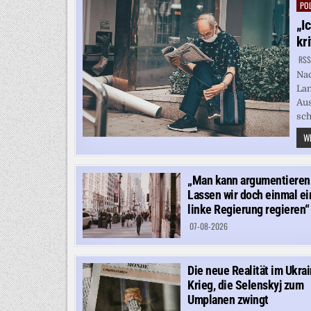
POL
Pos
in
„I
kr
RSS
Nac
Lan
Au
sch
WE
„Man kann argumentieren
Lassen wir doch einmal ei
linke Regierung regieren“
07-08-2026
Die neue Realität im Ukra
Krieg, die Selenskyj zum
Umplanen zwingt