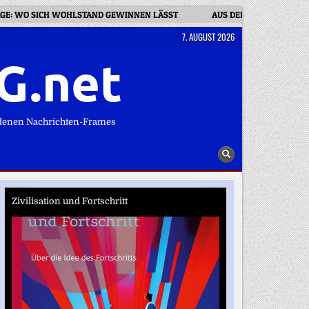
GE: WO SICH WOHLSTAND GEWINNEN LÄSST
AUS DER PRAXIS: DIE 3
7. AUGUST 2026
G.net
denen Nachrichten-Frames
Zivilisation und Fortschritt