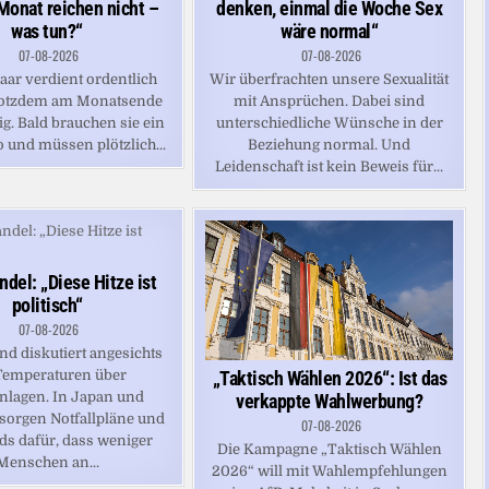
Monat reichen nicht –
denken, einmal die Woche Sex
was tun?“
wäre normal“
07-08-2026
07-08-2026
aar verdient ordentlich
Wir überfrachten unsere Sexualität
trotzdem am Monatsende
mit Ansprüchen. Dabei sind
ig. Bald brauchen sie ein
unterschiedliche Wünsche in der
 und müssen plötzlich...
Beziehung normal. Und
Leidenschaft ist kein Beweis für...
del: „Diese Hitze ist
politisch“
07-08-2026
nd diskutiert angesichts
„Taktisch Wählen 2026“: Ist das
Temperaturen über
nlagen. In Japan und
verkappte Wahlwerbung?
sorgen Notfallpläne und
07-08-2026
ds dafür, dass weniger
Die Kampagne „Taktisch Wählen
Menschen an...
2026“ will mit Wahlempfehlungen