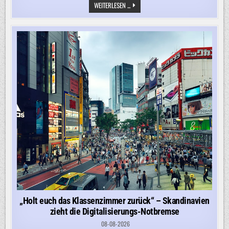
„ZEHN
WEITERLESEN ...
PROZENT
WURDEN
BISHER
NUR
VERWEIGERT
IM
LETZTEN
JAHR.
DAS
IST
EXTREM
WENIG“
„Holt euch das Klassenzimmer zurück“ – Skandinavien
zieht die Digitalisierungs-Notbremse
08-08-2026