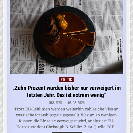
SPANIEN
FÜHRT
GRENZKONTROLLEN
EIN
POLITIK
Posted
in
„Zehn Prozent wurden bisher nur verweigert im
letzten Jahr. Das ist extrem wenig“
RSS-FEED
08-08-2026
Trotz EU-Leitlinien werden weiterhin zahlreiche Visa an
russische Staatsbürger ausgestellt. Warum so wenigen
Russen die Einreise verweigert wird, analysiert EU-
Korrespondent Christoph B. Schiltz. Zitat-Quelle: DIE...