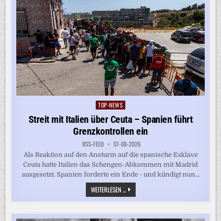
TOP-NEWS
Posted
in
Streit mit Italien über Ceuta – Spanien führt
Grenzkontrollen ein
RSS-FEED
07-08-2026
Als Reaktion auf den Ansturm auf die spanische Exklave
Ceuta hatte Italien das Schengen-Abkommen mit Madrid
ausgesetzt. Spanien forderte ein Ende - und kündigt nun...
STREIT
WEITERLESEN ...
MIT
ITALIEN
ÜBER
CEUTA
–