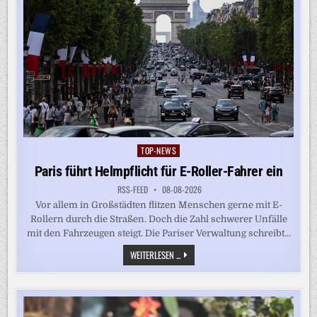
TOP-NEWS
Posted
in
Paris führt Helmpflicht für E-Roller-Fahrer ein
RSS-FEED
08-08-2026
Vor allem in Großstädten flitzen Menschen gerne mit E-
Rollern durch die Straßen. Doch die Zahl schwerer Unfälle
mit den Fahrzeugen steigt. Die Pariser Verwaltung schreibt...
PARIS
WEITERLESEN ...
FÜHRT
HELMPFLICHT
FÜR
E-
ROLLER-
FAHRER