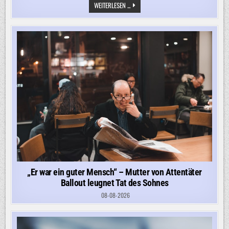
PUTIN
WEITERLESEN ...
MOBILISIERT
LAUT
SELENSKYJ
HEIMLICH
EINE
HALBE
MILLION
MANN
–
AUCH
ALS
DROHUNG
GEGEN
EUROPA
„Er war ein guter Mensch“ – Mutter von Attentäter
Ballout leugnet Tat des Sohnes
08-08-2026