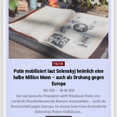
EIN
POLITIK
Posted
in
Putin mobilisiert laut Selenskyj heimlich eine
halbe Million Mann – auch als Drohung gegen
Europa
RSS-FEED
08-08-2026
Der ukrainische Präsident wirft Wladimir Putin vor,
verdeckt Hunderttausende Russen einzuziehen – auch als
Druckmittel gegen Europa. In einem Interview formulierte
Selenskyj Putins Kalkül aus...