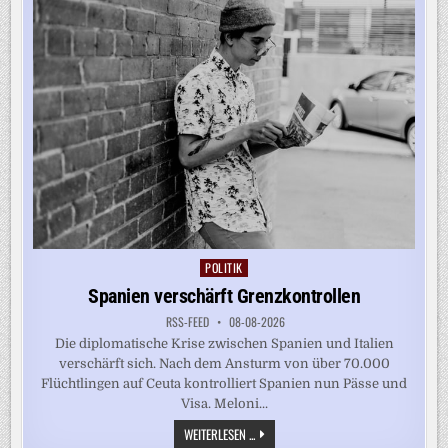
JOB-
DATEN
POLITIK
Posted
in
Spanien verschärft Grenzkontrollen
RSS-FEED
08-08-2026
Die diplomatische Krise zwischen Spanien und Italien
verschärft sich. Nach dem Ansturm von über 70.000
Flüchtlingen auf Ceuta kontrolliert Spanien nun Pässe und
Visa. Meloni...
SPANIEN
WEITERLESEN ...
VERSCHÄRFT