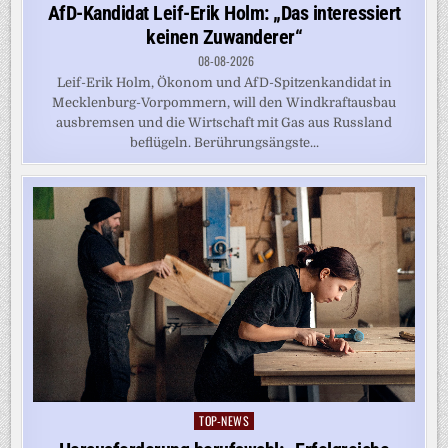
in
AfD-Kandidat Leif-Erik Holm: „Das interessiert
keinen Zuwanderer“
08-08-2026
Leif-Erik Holm, Ökonom und AfD-Spitzenkandidat in
Mecklenburg-Vorpommern, will den Windkraftausbau
ausbremsen und die Wirtschaft mit Gas aus Russland
beflügeln. Berührungsängste...
TOP-NEWS
Posted
in