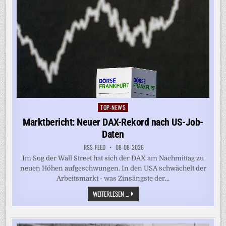
TOP-NEWS
Posted
in
Marktbericht: Neuer DAX-Rekord nach US-Job-
Daten
RSS-FEED
08-08-2026
Im Sog der Wall Street hat sich der DAX am Nachmittag zu
neuen Höhen aufgeschwungen. In den USA schwächelt der
Arbeitsmarkt - was Zinsängste der...
MARKTBERICHT:
WEITERLESEN ...
NEUER
DAX-
REKORD
NACH
US-