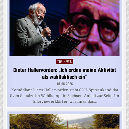
TOP-NEWS
Posted
in
Dieter Hallervorden: „Ich ordne meine Aktivität
als wahltaktisch ein“
07-08-2026
Komödiant Dieter Hallervorden steht CDU-Spitzenkandidat
Sven Schulze im Wahlkampf in Sachsen-Anhalt zur Seite. Im
Interview erklärt er, warum er das...