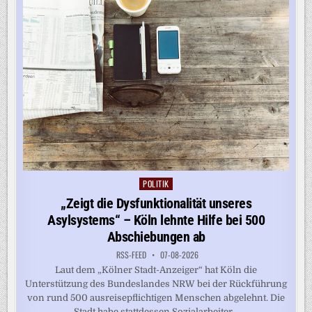
POLITIK
Posted
in
„Zeigt die Dysfunktionalität unseres
Asylsystems“ – Köln lehnte Hilfe bei 500
Abschiebungen ab
RSS-FEED
07-08-2026
Laut dem „Kölner Stadt-Anzeiger“ hat Köln die
Unterstützung des Bundeslandes NRW bei der Rückführung
von rund 500 ausreisepflichtigen Menschen abgelehnt. Die
Stadt habe stattdessen Sozialarbeiter...