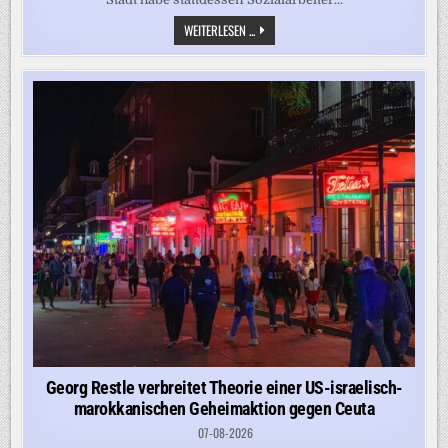
„ZEIGT
WEITERLESEN ...
DIE
DYSFUNKTIONALITÄT
UNSERES
ASYLSYSTEMS“
–
KÖLN
LEHNTE
HILFE
BEI
500
ABSCHIEBUNGEN
AB
Georg Restle verbreitet Theorie einer US-israelisch-
marokkanischen Geheimaktion gegen Ceuta
07-08-2026