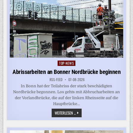
TOP-NEWS
Posted
in
Abrissarbeiten an Bonner Nordbrücke beginnen
RSS-FEED
07-08-2026
In Bonn hat der Teilabriss der stark beschädigten
Nordbrücke begonnen. Los gehts mit Abbrucharbeiten an
der Vorlandbrücke, die auf der linken Rheinseite auf die
Hauptbrücke...
ABRISSARBEITEN
WEITERLESEN ...
AN
BONNER
NORDBRÜCKE
BEGINNEN