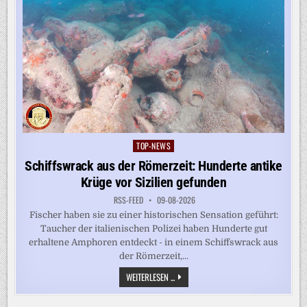
TOP-NEWS
Posted
in
Schiffswrack aus der Römerzeit: Hunderte antike
Krüge vor Sizilien gefunden
RSS-FEED
09-08-2026
Fischer haben sie zu einer historischen Sensation geführt:
Taucher der italienischen Polizei haben Hunderte gut
erhaltene Amphoren entdeckt - in einem Schiffswrack aus
der Römerzeit,...
SCHIFFSWRACK
WEITERLESEN ...
AUS
DER
RÖMERZEIT: