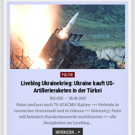
HUNDERTE
ANTIKE
KRÜGE
VOR
SIZILIEN
GEFUNDEN
POLITIK
Posted
in
Liveblog Ukrainekrieg: Ukraine kauft US-
Artillerieraketen in der Türkei
RSS-FEED
09-08-2026
Paket umfasst auch 70 ATACMS-Rakten +++ Verletzte in
russischer Grenzstadt und in Odessa +++ Selenskyj: Putin
will heimlich Hunderttausende mobilisieren +++ alle
Neuigkeiten im Liveblog...
LIVEBLOG
WEITERLESEN ...