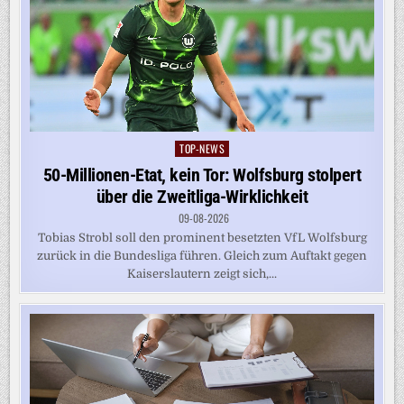
TOP-NEWS
Posted
in
50-Millionen-Etat, kein Tor: Wolfsburg stolpert
über die Zweitliga-Wirklichkeit
09-08-2026
Tobias Strobl soll den prominent besetzten VfL Wolfsburg
zurück in die Bundesliga führen. Gleich zum Auftakt gegen
Kaiserslautern zeigt sich,...