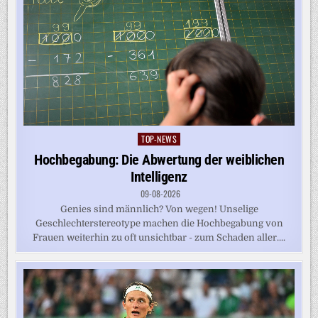
TOP-NEWS
Posted
in
Hochbegabung: Die Abwertung der weiblichen
Intelligenz
09-08-2026
Genies sind männlich? Von wegen! Unselige
Geschlechterstereotype machen die Hochbegabung von
Frauen weiterhin zu oft unsichtbar - zum Schaden aller....