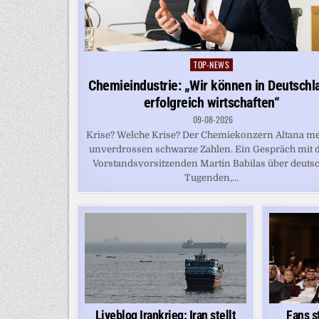
TOP-NEWS
Posted
in
Chemieindustrie: „Wir können in Deutschl
erfolgreich wirtschaften“
09-08-2026
Krise? Welche Krise? Der Chemiekonzern Altana me
unverdrossen schwarze Zahlen. Ein Gespräch mit
Vorstandsvorsitzenden Martin Babilas über deuts
Tugenden,...
Fans s
Liveblog Irankrieg: Iran stellt