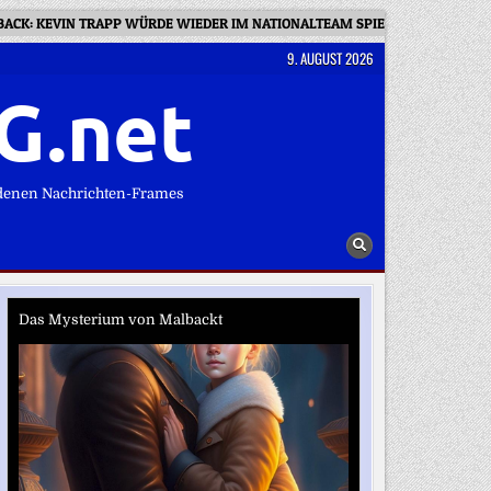
BACK: KEVIN TRAPP WÜRDE WIEDER IM NATIONALTEAM SPIELEN
LIV
9. AUGUST 2026
G.net
denen Nachrichten-Frames
Das Mysterium von Malbackt