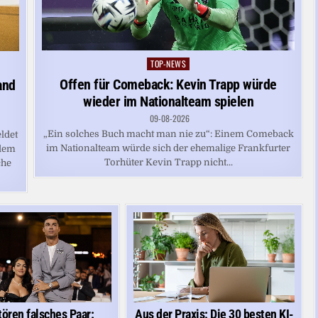
TOP-NEWS
Posted
in
Offen für Comeback: Kevin Trapp würde
and
wieder im Nationalteam spielen
09-08-2026
„Ein solches Buch macht man nie zu“: Einem Comeback
ldet
im Nationalteam würde sich der ehemalige Frankfurter
 dem
Torhüter Kevin Trapp nicht...
che
tören falsches Paar:
Aus der Praxis: Die 30 besten KI-