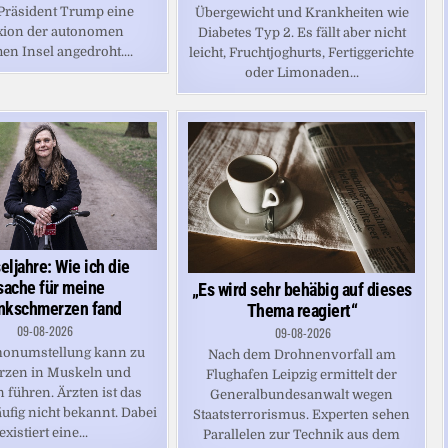
Präsident Trump eine
Übergewicht und Krankheiten wie
ion der autonomen
Diabetes Typ 2. Es fällt aber nicht
en Insel angedroht....
leicht, Fruchtjoghurts, Fertiggerichte
oder Limonaden...
ljahre: Wie ich die
sache für meine
„Es wird sehr behäbig auf dieses
nkschmerzen fand
Thema reagiert“
09-08-2026
09-08-2026
onumstellung kann zu
Nach dem Drohnenvorfall am
zen in Muskeln und
Flughafen Leipzig ermittelt der
 führen. Ärzten ist das
Generalbundesanwalt wegen
ufig nicht bekannt. Dabei
Staatsterrorismus. Experten sehen
existiert eine...
Parallelen zur Technik aus dem