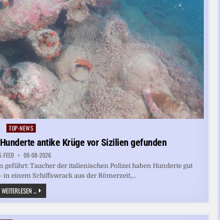
TOP-NEWS
Posted
in
Hunderte antike Krüge vor Sizilien gefunden
S-FEED
09-08-2026
n geführt: Taucher der italienischen Polizei haben Hunderte gut
 in einem Schiffswrack aus der Römerzeit,...
SCHIFFSWRACK
WEITERLESEN ...
AUS
DER
RÖMERZEIT:
HUNDERTE