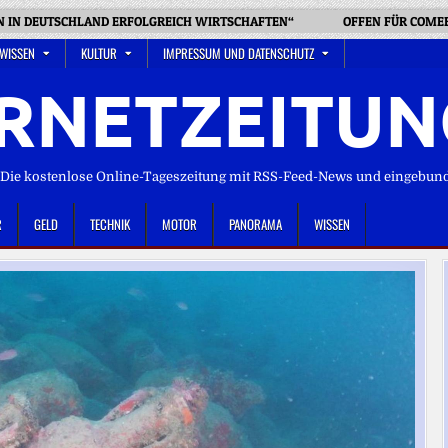
N IN DEUTSCHLAND ERFOLGREICH WIRTSCHAFTEN“
OFFEN FÜR COME
 WISSEN
KULTUR
IMPRESSUM UND DATENSCHUTZ
RNETZEITUN
ie kostenlose Online-Tageszeitung mit RSS-Feed-News und eingebun
R
GELD
TECHNIK
MOTOR
PANORAMA
WISSEN