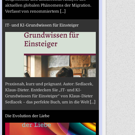
aktuellen globalen Phänomens der Migration.
Verfasst von renommiertem
[...]
IT- und KI-Grundwissen für Einsteiger
Praxisnah, kurz und prägnant. Autor: Sedlacek,
Klaus-Dieter. Entdecken Sie „IT- und KI-
Grundwissen für Einsteiger“ von Klaus-Dieter
Sedlacek – das perfekte Buch, um in die Welt
[...]
Die Evolution der Liebe