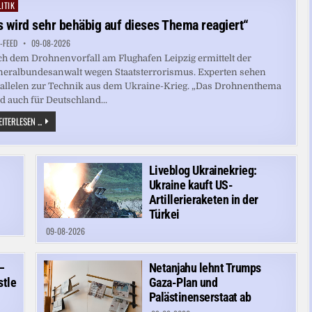
ANTIKE
ITIK
ted
KRÜGE
VOR
s wird sehr behäbig auf dieses Thema reagiert“
SIZILIEN
GEFUNDEN
-FEED
09-08-2026
h dem Drohnenvorfall am Flughafen Leipzig ermittelt der
eralbundesanwalt wegen Staatsterrorismus. Experten sehen
allelen zur Technik aus dem Ukraine-Krieg. „Das Drohnenthema
d auch für Deutschland...
„ES
ITERLESEN ...
WIRD
SEHR
BEHÄBIG
AUF
DIESES
Liveblog Ukrainekrieg:
THEMA
REAGIERT“
Ukraine kauft US-
Artillerieraketen in der
Türkei
09-08-2026
–
Netanjahu lehnt Trumps
stle
Gaza-Plan und
Palästinenserstaat ab