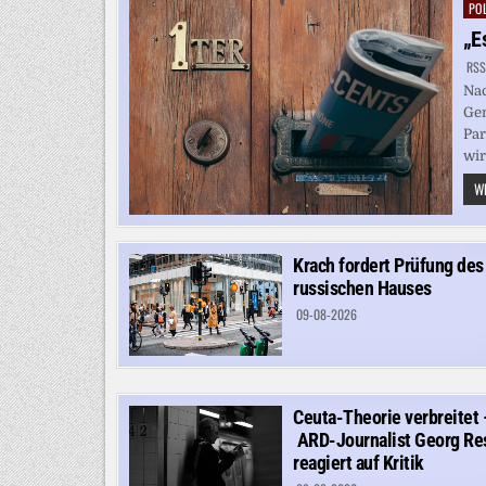
POL
Pos
in
„E
RSS
Nac
Gen
Par
wir
WE
Krach fordert Prüfung des
russischen Hauses
09-08-2026
Ceuta-Theorie verbreitet 
ARD-Journalist Georg Re
reagiert auf Kritik