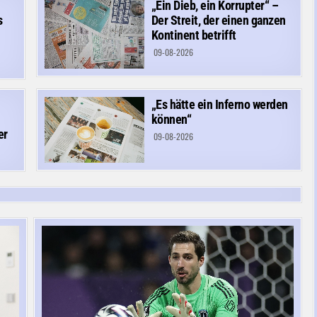
„Ein Dieb, ein Korrupter“ –
s
Der Streit, der einen ganzen
Kontinent betrifft
09-08-2026
„Es hätte ein Inferno werden
können“
er
09-08-2026