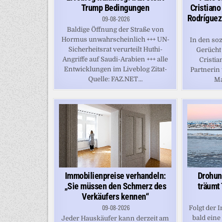
Cristian
Trump Bedingungen
Rodríguez
09-08-2026
Baldige Öffnung der Straße von
Hormus unwahrscheinlich +++ UN-
In den so
Sicherheitsrat verurteilt Huthi-
Gerücht 
Angriffe auf Saudi-Arabien +++ alle
Cristi
Entwicklungen im Liveblog Zitat-
Partnerin
Quelle: FAZ.NET...
Ma
Immobilienpreise verhandeln:
Drohun
„Sie müssen den Schmerz des
träumt
Verkäufers kennen“
09-08-2026
Folgt der 
bald eine
Jeder Hauskäufer kann derzeit am