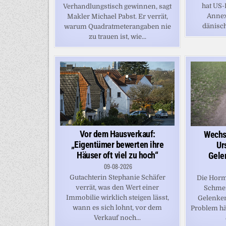
hat US-
Verhandlungstisch gewinnen, sagt
Annex
Makler Michael Pabst. Er verrät,
dänisch
warum Quadratmeterangaben nie
zu trauen ist, wie...
Vor dem Hausverkauf:
Wechse
„Eigentümer bewerten ihre
Ur
Häuser oft viel zu hoch“
Gele
09-08-2026
Gutachterin Stephanie Schäfer
Die Horm
verrät, was den Wert einer
Schmer
Immobilie wirklich steigen lässt,
Gelenken
wann es sich lohnt, vor dem
Problem hä
Verkauf noch...