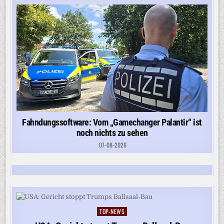
Fahndungssoftware: Vom „Gamechanger Palantir“ ist
noch nichts zu sehen
07-08-2026
TOP-NEWS
Posted
in