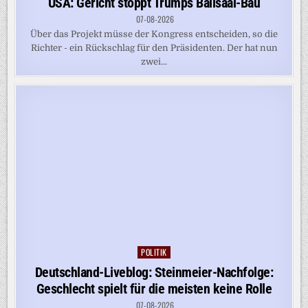
USA: Gericht stoppt Trumps Ballsaal-Bau
07-08-2026
Über das Projekt müsse der Kongress entscheiden, so die
Richter - ein Rückschlag für den Präsidenten. Der hat nun
zwei...
POLITIK
Posted
in
Deutschland-Liveblog: Steinmeier-Nachfolge:
Geschlecht spielt für die meisten keine Rolle
07-08-2026