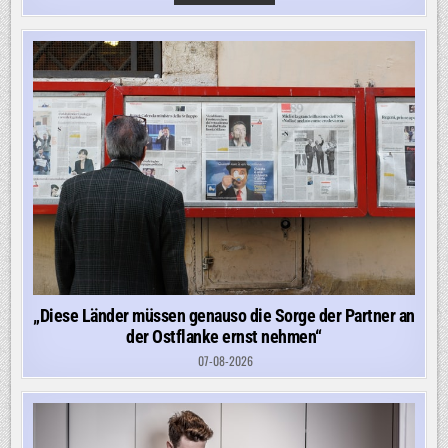
LIVEBLOG:
STEINMEIER-
NACHFOLGE:
GESCHLECHT
SPIELT
FÜR
DIE
MEISTEN
KEINE
ROLLE
„Diese Länder müssen genauso die Sorge der Partner an
der Ostflanke ernst nehmen“
07-08-2026