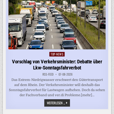
TOP-NEWS
Posted
in
Vorschlag von Verkehrsminister: Debatte über
Lkw-Sonntagsfahrverbot
RSS-FEED
07-08-2026
Das Extrem-Niedrigwasser erschwert den Gütertransport
auf dem Rhein. Der Verkehrsminister will deshalb das
Sonntagsfahrverbot für Lastwagen aufheben. Doch da sehen
der Fachverband und ver.di Probleme.[mehr]...
VORSCHLAG
WEITERLESEN ...
VON
VERKEHRSMINISTER:
DEBATTE