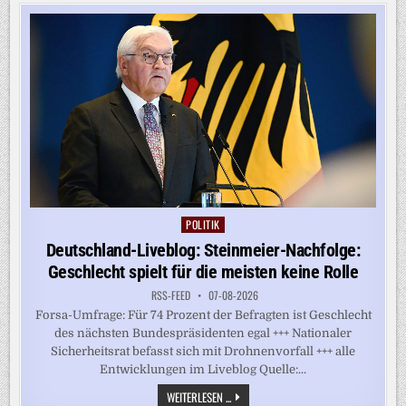
ÜBER
LKW-
SONNTAGSFAHRVERBOT
POLITIK
Posted
in
Deutschland-Liveblog: Steinmeier-Nachfolge:
Geschlecht spielt für die meisten keine Rolle
RSS-FEED
07-08-2026
Forsa-Umfrage: Für 74 Prozent der Befragten ist Geschlecht
des nächsten Bundespräsidenten egal +++ Nationaler
Sicherheitsrat befasst sich mit Drohnenvorfall +++ alle
Entwicklungen im Liveblog Quelle:...
DEUTSCHLAND-
WEITERLESEN ...