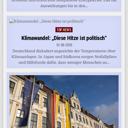
drosseln und erlebt eine beispiellose Energiekrise. Das hat
Auswirkungen bis in den...
TOP-NEWS
Posted
in
Klimawandel: „Diese Hitze ist politisch“
07-08-2026
Deutschland diskutiert angesichts der Temperaturen über
Klimaanlagen. In Japan und Südkorea sorgen Notfallpläne
und Hilfsfonds dafür, dass weniger Menschen an...