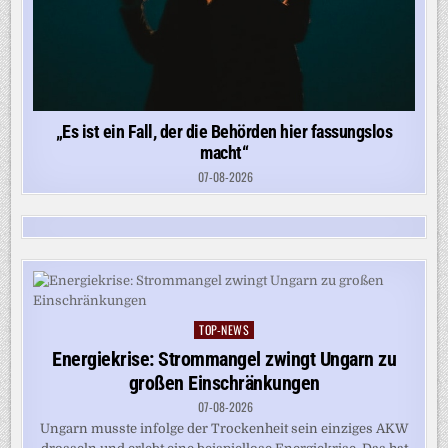
„Es ist ein Fall, der die Behörden hier fassungslos
macht“
07-08-2026
TOP-NEWS
Posted
in
Energiekrise: Strommangel zwingt Ungarn zu
großen Einschränkungen
07-08-2026
Ungarn musste infolge der Trockenheit sein einziges AKW