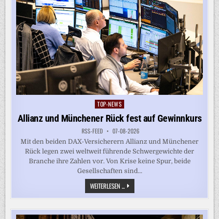
TOP-NEWS
Posted
in
Allianz und Münchener Rück fest auf Gewinnkurs
RSS-FEED
07-08-2026
Mit den beiden DAX-Versicherern Allianz und Münchener
Rück legen zwei weltweit führende Schwergewichte der
Branche ihre Zahlen vor. Von Krise keine Spur, beide
Gesellschaften sind...
ALLIANZ
WEITERLESEN ...
UND
MÜNCHENER
RÜCK
FEST
AUF