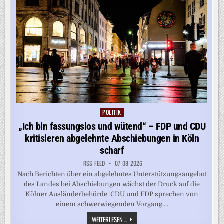
GEWINNKURS
POLITIK
Posted
in
„Ich bin fassungslos und wütend“ – FDP und CDU
kritisieren abgelehnte Abschiebungen in Köln
scharf
RSS-FEED
07-08-2026
Nach Berichten über ein abgelehntes Unterstützungsangebot
des Landes bei Abschiebungen wächst der Druck auf die
Kölner Ausländerbehörde. CDU und FDP sprechen von
einem schwerwiegenden Vorgang....
„ICH
WEITERLESEN ...