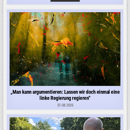
BIN
FASSUNGSLOS
UND
WÜTEND“
–
FDP
UND
CDU
KRITISIEREN
ABGELEHNTE
ABSCHIEBUNGEN
IN
KÖLN
SCHARF
„Man kann argumentieren: Lassen wir doch einmal eine
linke Regierung regieren“
07-08-2026