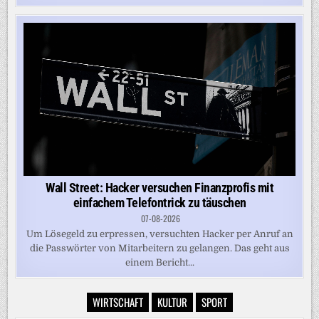
Wall Street: Hacker versuchen Finanzprofis mit
einfachem Telefontrick zu täuschen
07-08-2026
Um Lösegeld zu erpressen, versuchten Hacker per Anruf an
die Passwörter von Mitarbeitern zu gelangen. Das geht aus
einem Bericht...
WIRTSCHAFT
KULTUR
SPORT