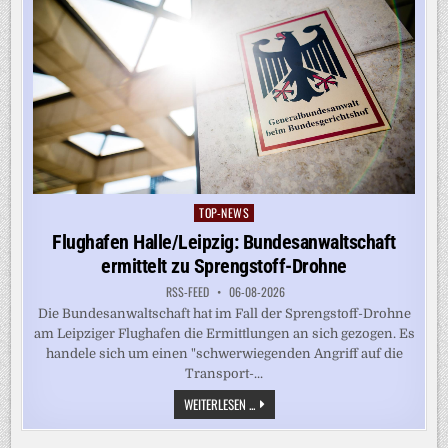
TOP-NEWS
Posted
in
Flughafen Halle/Leipzig: Bundesanwaltschaft
ermittelt zu Sprengstoff-Drohne
RSS-FEED
06-08-2026
Die Bundesanwaltschaft hat im Fall der Sprengstoff-Drohne
am Leipziger Flughafen die Ermittlungen an sich gezogen. Es
handele sich um einen "schwerwiegenden Angriff auf die
Transport-...
FLUGHAFEN
WEITERLESEN ...
HALLE/LEIPZIG:
BUNDESANWALTSCHAFT
ERMITTELT