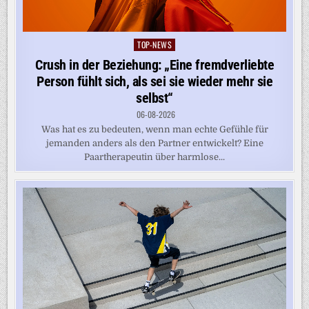
TOP-NEWS
Posted
in
Crush in der Beziehung: „Eine fremdverliebte
Person fühlt sich, als sei sie wieder mehr sie
selbst“
06-08-2026
Was hat es zu bedeuten, wenn man echte Gefühle für
jemanden anders als den Partner entwickelt? Eine
Paartherapeutin über harmlose...