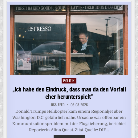
ZU
SPRENGSTOFF-
DROHNE
POLITIK
Posted
in
„Ich habe den Eindruck, dass man da den Vorfall
eher herunterspielt“
RSS-FEED
06-08-2026
Donald Trumps Helikopter kam einem Regionaljet über
Washington D.C. gefährlich nahe. Ursache war offenbar ein
Kommunikationsproblem mit der Flugsicherung, berichtet
Reporterin Alina Quast. Zitat-Quelle: DIE...