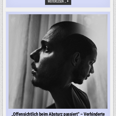
„ICH
WEITERLESEN ...
HABE
DEN
EINDRUCK,
DASS
MAN
DA
DEN
VORFALL
EHER
HERUNTERSPIELT“
„Offensichtlich beim Absturz passiert“ – Verhinderte