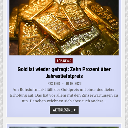
TOP-NEWS
Posted
in
Gold ist wieder gefragt: Zehn Prozent über
Jahrestiefstpreis
RSS-FEED
10-08-2026
Am Rohstoffmarkt fällt der Goldpreis mit einer deutlichen
Erholung auf. Das hat vor allem mit den Zinserwartungen zu
tun. Daneben zeichnen sich aber auch andere...
GOLD
WEITERLESEN ...
IST
WIEDER
GEFRAGT:
ZEHN
PROZENT