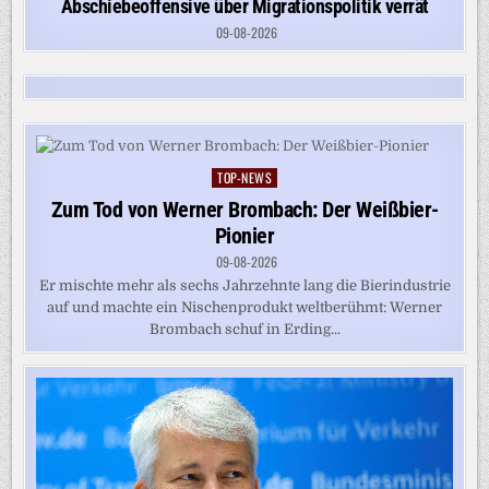
Abschiebeoffensive über Migrationspolitik verrät
09-08-2026
TOP-NEWS
Posted
in
Zum Tod von Werner Brombach: Der Weißbier-
Pionier
09-08-2026
Er mischte mehr als sechs Jahrzehnte lang die Bierindustrie
auf und machte ein Nischenprodukt weltberühmt: Werner
Brombach schuf in Erding...