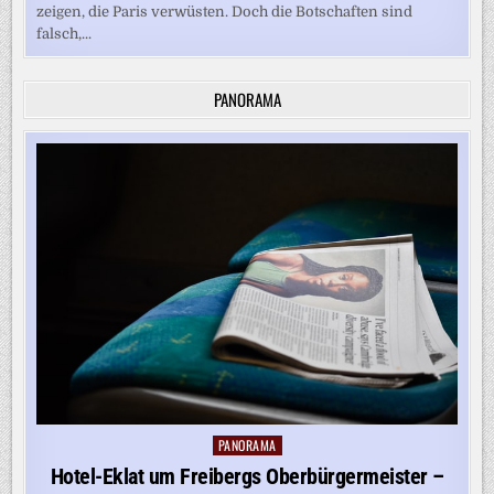
zeigen, die Paris verwüsten. Doch die Botschaften sind
falsch,...
PANORAMA
PANORAMA
Posted
in
Hotel-Eklat um Freibergs Oberbürgermeister –