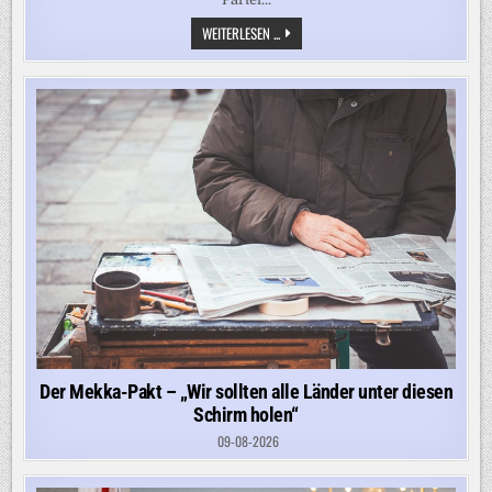
DAS
WEITERLESEN ...
ROT-
GRÜN-
SCHWARZE
AUFBAUPROGRAMM
FÜR
DIE
AFD
Der Mekka-Pakt – „Wir sollten alle Länder unter diesen
Schirm holen“
09-08-2026