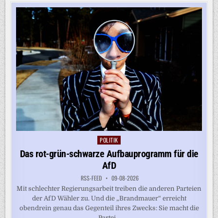
–
GEWINN
FÜR
KINDER
POLITIK
Posted
in
Das rot-grün-schwarze Aufbauprogramm für die
AfD
RSS-FEED
09-08-2026
Mit schlechter Regierungsarbeit treiben die anderen Parteien
der AfD Wähler zu. Und die „Brandmauer“ erreicht
obendrein genau das Gegenteil ihres Zwecks: Sie macht die
Partei...