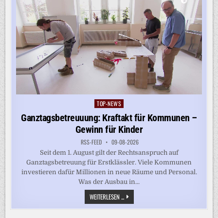
TOP-NEWS
Posted
in
Ganztagsbetreuuung: Kraftakt für Kommunen –
Gewinn für Kinder
RSS-FEED
09-08-2026
Seit dem 1. August gilt der Rechtsanspruch auf
Ganztagsbetreuung für Erstklässler. Viele Kommunen
investieren dafür Millionen in neue Räume und Personal.
Was der Ausbau in...
GANZTAGSBETREUUUNG:
WEITERLESEN ...
KRAFTAKT
FÜR
KOMMUNEN