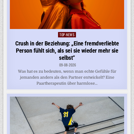
TOP-NEWS
Posted
in
Crush in der Beziehung: „Eine fremdverliebte
Person fühlt sich, als sei sie wieder mehr sie
selbst“
09-08-2026
Was hat es zu bedeuten, wenn man echte Gefühle für
jemanden anders als den Partner entwickelt? Eine
Paartherapeutin über harmlose...