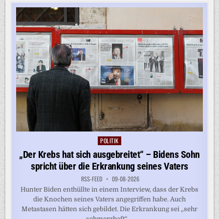
DES
LKW-
FAHRVERBOTS
BEDEUTET
POLITIK
Posted
in
„Der Krebs hat sich ausgebreitet“ – Bidens Sohn
spricht über die Erkrankung seines Vaters
RSS-FEED
09-08-2026
Hunter Biden enthüllte in einem Interview, dass der Krebs
die Knochen seines Vaters angegriffen habe. Auch
Metastasen hätten sich gebildet. Die Erkrankung sei „sehr
schmerzhaft“....