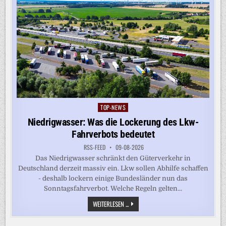
TOP-NEWS
Posted
in
Niedrigwasser: Was die Lockerung des Lkw-
Fahrverbots bedeutet
RSS-FEED
09-08-2026
Das Niedrigwasser schränkt den Güterverkehr in
Deutschland derzeit massiv ein. Lkw sollen Abhilfe schaffen
- deshalb lockern einige Bundesländer nun das
Sonntagsfahrverbot. Welche Regeln gelten...
NIEDRIGWASSER:
WEITERLESEN ...
WAS
DIE
LOCKERUNG