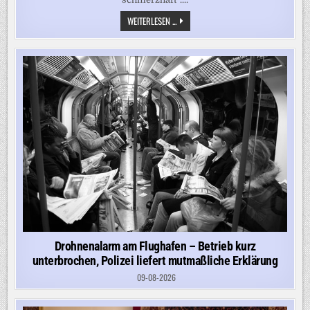
„DER
WEITERLESEN ...
KREBS
HAT
SICH
AUSGEBREITET“
–
BIDENS
SOHN
SPRICHT
ÜBER
DIE
ERKRANKUNG
SEINES
VATERS
Drohnenalarm am Flughafen – Betrieb kurz
unterbrochen, Polizei liefert mutmaßliche Erklärung
09-08-2026