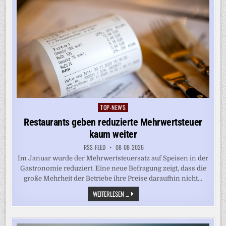
TOP-NEWS
Posted
in
Restaurants geben reduzierte Mehrwertsteuer
kaum weiter
RSS-FEED
08-08-2026
Im Januar wurde der Mehrwertsteuersatz auf Speisen in der
Gastronomie reduziert. Eine neue Befragung zeigt, dass die
große Mehrheit der Betriebe ihre Preise daraufhin nicht...
RESTAURANTS
WEITERLESEN ...
GEBEN
REDUZIERTE
MEHRWERTSTEUER
KAUM
WEITER