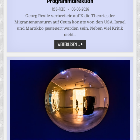
Programmdirektion
RSS-FEED
08-08-2026
Georg Restle verbreitete auf X die Theorie, der
Migrantenansturm auf Ceuta könnte von den USA, Israel
und Marokko gesteuert worden sein. Neben viel Kritik
sieht...
ANTISEMITISMUS-
WEITERLESEN ...
VORWÜRFE
GEGEN
RESTLE
–
WDR-
RUNDFUNKRAT
BESCHWERT
SICH
BEI
PROGRAMMDIREKTION