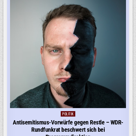
POLITIK
Posted
in
Antisemitismus-Vorwürfe gegen Restle – WDR-
Rundfunkrat beschwert sich bei