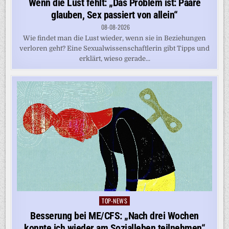
Wenn die Lust fehlt: „Das Problem ist: Paare
glauben, Sex passiert von allein“
08-08-2026
Wie findet man die Lust wieder, wenn sie in Beziehungen
verloren geht? Eine Sexualwissenschaftlerin gibt Tipps und
erklärt, wieso gerade...
TOP-NEWS
Posted
in
Besserung bei ME/CFS: „Nach drei Wochen
konnte ich wieder am Sozialleben teilnehmen“