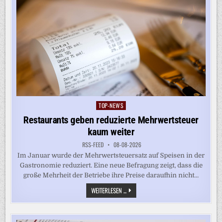
TOP-NEWS
Posted
in
Restaurants geben reduzierte Mehrwertsteuer
kaum weiter
RSS-FEED
08-08-2026
Im Januar wurde der Mehrwertsteuersatz auf Speisen in der
Gastronomie reduziert. Eine neue Befragung zeigt, dass die
große Mehrheit der Betriebe ihre Preise daraufhin nicht...
RESTAURANTS
WEITERLESEN ...
GEBEN
REDUZIERTE
MEHRWERTSTEUER
KAUM
WEITER