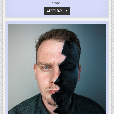
erste...
„BÜRGERNÄHE
WEITERLESEN ...
LEBEN“
–
STADTRAT
KÜNDIGT
SWINGERPARTY
IM
RATHAUS
AN