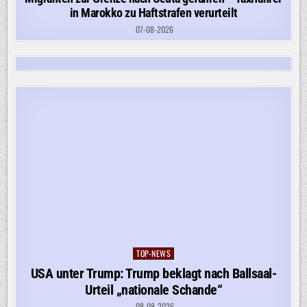
in Marokko zu Haftstrafen verurteilt
07-08-2026
TOP-NEWS
Posted
in
USA unter Trump: Trump beklagt nach Ballsaal-
Urteil „nationale Schande“
08-08-2026