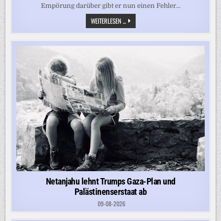
Empörung darüber gibt er nun einen Fehler...
CEUTA-
WEITERLESEN ...
THEORIE
VERBREITET
–
ARD-
JOURNALIST
GEORG
RESTLE
REAGIERT
AUF
KRITIK
Netanjahu lehnt Trumps Gaza-Plan und
Palästinenserstaat ab
09-08-2026