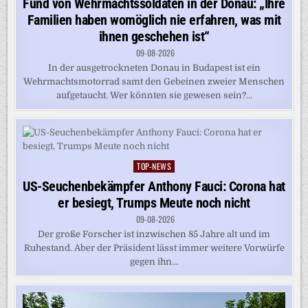
Fund von Wehrmachtssoldaten in der Donau: „Ihre
Familien haben womöglich nie erfahren, was mit
ihnen geschehen ist“
09-08-2026
In der ausgetrockneten Donau in Budapest ist ein
Wehrmachtsmotorrad samt den Gebeinen zweier Menschen
aufgetaucht. Wer könnten sie gewesen sein?...
TOP-NEWS
Posted
in
US-Seuchenbekämpfer Anthony Fauci: Corona hat
er besiegt, Trumps Meute noch nicht
09-08-2026
Der große Forscher ist inzwischen 85 Jahre alt und im
Ruhestand. Aber der Präsident lässt immer weitere Vorwürfe
gegen ihn...