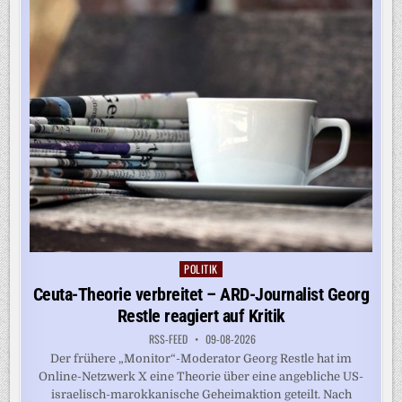
EUTA N
ICHT W
IEDERHOLEN S
OLL
POLITIK
Posted
in
Ceuta-Theorie verbreitet – ARD-Journalist Georg
Restle reagiert auf Kritik
RSS-FEED
09-08-2026
Der frühere „Monitor“-Moderator Georg Restle hat im
Online-Netzwerk X eine Theorie über eine angebliche US-
israelisch-marokkanische Geheimaktion geteilt. Nach