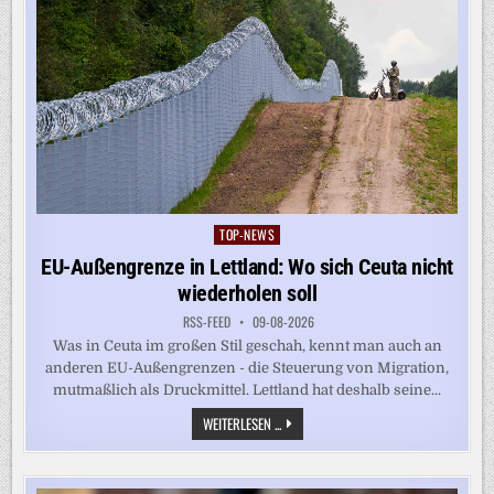
TOP-NEWS
Posted
in
EU-Außengrenze in Lettland: Wo sich Ceuta nicht
wiederholen soll
RSS-FEED
09-08-2026
Was in Ceuta im großen Stil geschah, kennt man auch an
anderen EU-Außengrenzen - die Steuerung von Migration,
mutmaßlich als Druckmittel. Lettland hat deshalb seine...
EU-
WEITERLESEN ...
AUSSENGRENZE I
N L
ETTLAND: W
O S
ICH C