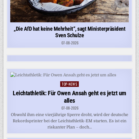
„Die AfD hat keine Mehrheit“, sagt Ministerpräsident
Sven Schulze
07-08-2026
TOP-NEWS
Posted
in
Leichtathletik: Für Owen Ansah geht es jetzt um
alles
07-08-2026
Obwohl ihm eine vierjährige Sperre droht, wird der deutsche
Rekordsprinter bei der Leichtathletik-EM starten. Es ist ein
riskanter Plan – doch...