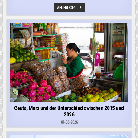
„HABE
WEITERLESEN ...
ZWEIFEL,
OB
RUSSLAND
TATSÄCHLICH
IN
EINEN
OFFENEN
KRIEG
MIT
DER
NATO
TRETEN
WÜRDE“
Ceuta, Merz und der Unterschied zwischen 2015 und
2026
07-08-2026