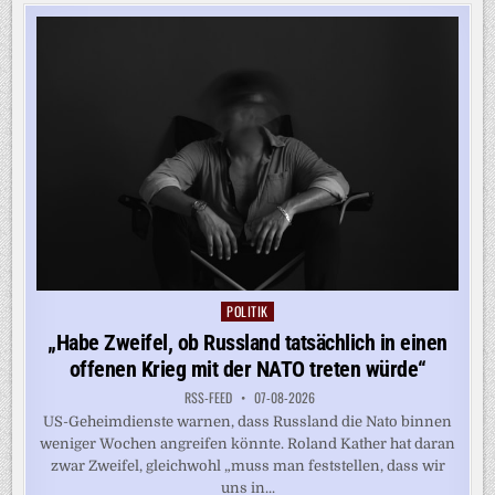
WEGEN
TECHNISCHER
PROBLEME
VORERST
AUS
POLITIK
Posted
in
„Habe Zweifel, ob Russland tatsächlich in einen
offenen Krieg mit der NATO treten würde“
RSS-FEED
07-08-2026
US-Geheimdienste warnen, dass Russland die Nato binnen
weniger Wochen angreifen könnte. Roland Kather hat daran
zwar Zweifel, gleichwohl „muss man feststellen, dass wir
uns in...