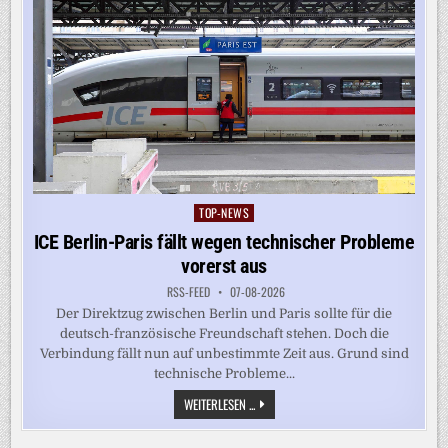
TOP-NEWS
Posted
in
ICE Berlin-Paris fällt wegen technischer Probleme
vorerst aus
RSS-FEED
07-08-2026
Der Direktzug zwischen Berlin und Paris sollte für die
deutsch-französische Freundschaft stehen. Doch die
Verbindung fällt nun auf unbestimmte Zeit aus. Grund sind
technische Probleme...
ICE
WEITERLESEN ...
BERLIN-
PARIS
FÄLLT