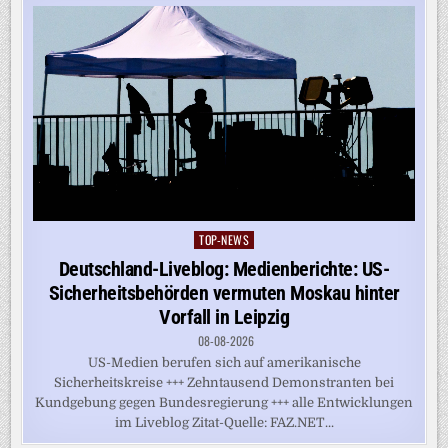
TOP-NEWS
Posted
in
Deutschland-Liveblog: Medienberichte: US-
Sicherheitsbehörden vermuten Moskau hinter
Vorfall in Leipzig
08-08-2026
US-Medien berufen sich auf amerikanische
Sicherheitskreise +++ Zehntausend Demonstranten bei
Kundgebung gegen Bundesregierung +++ alle Entwicklungen
im Liveblog Zitat-Quelle: FAZ.NET...