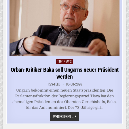
TOP-NEWS
Posted
in
Orban-Kritiker Baka soll Ungarns neuer Präsident
werden
RSS-FEED
08-08-2026
Ungarn bekommt einen neuen Staatspräsidenten: Die
Parlamentsfraktion der Regierungspartei Tisza hat den
ehemaligen Präsidenten des Obersten Gerichtshofs, Baka,
für das Amt nominiert. Der 73-Jährige gilt...
ORBAN-
WEITERLESEN ...
KRITIKER
BAKA
SOLL