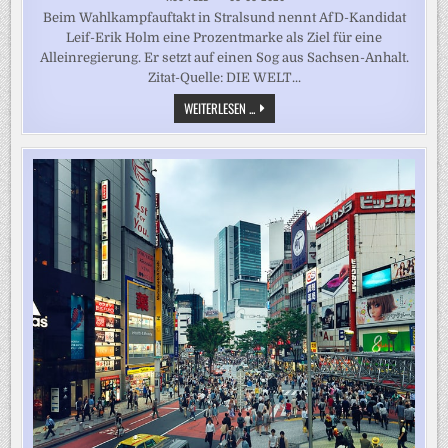
Beim Wahlkampfauftakt in Stralsund nennt AfD-Kandidat
Leif-Erik Holm eine Prozentmarke als Ziel für eine
Alleinregierung. Er setzt auf einen Sog aus Sachsen-Anhalt.
Zitat-Quelle: DIE WELT...
„WAS
WEITERLESEN ...
MEINT
IHR,
WAS
DANN
LOS
IST?“
–
AFD-
KANDIDAT
KNÜPFT
WAHLZIEL
IN
MV
AN
SACHSEN-
ANHALT