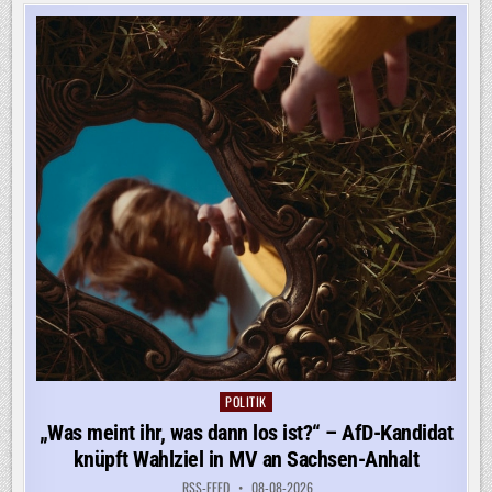
UNGARNS
NEUER
PRÄSIDENT
WERDEN
POLITIK
Posted
in
„Was meint ihr, was dann los ist?“ – AfD-Kandidat
knüpft Wahlziel in MV an Sachsen-Anhalt
RSS-FEED
08-08-2026