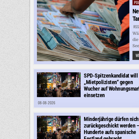
POL
Pos
in
Ne
Ta
RSS
Wäh
die
See
WE
SPD-Spitzenkandidat will
„Mietpolizisten“ gegen
Wucher auf Wohnungsmar
einsetzen
08-08-2026
Minderjährige dürfen nich
zurückgeschickt werden 
Hunderte aufs spanische
Festland gebracht