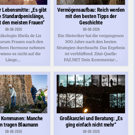
Vermögensaufbau: Reich werden
r Lebensmitte: „Es gibt
mit den besten Tipps der
e Standardpenislänge,
Geschichte
ht den meisten Frauen“
08-08-2026
08-08-2026
Ein Historiker hat die vergangenen
äkologin Sheila de Liz
300 Jahre nach den besten
 warum Frauen nach den
Strategien durchsucht. Das Ergebnis
ahren Hormone nehmen
ist verblüffend. Zitat-Quelle:
 wieso es nicht auf die
FAZ.NET Dein Kommentar:...
Länge,...
Großkanzlei und Beratung: „Es
 Kommunen: Manche
ging einfach nicht mehr“
n tragen Blaumann
08-08-2026
08-08-2026