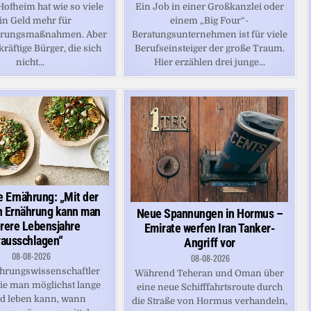
Ein Job in einer Großkanzlei oder
Hofheim hat wie so viele
einem „Big Four“-
in Geld mehr für
Beratungsunternehmen ist für viele
erungsmaßnahmen. Aber
Berufseinsteiger der große Traum.
tkräftige Bürger, die sich
Hier erzählen drei junge...
nicht...
 Ernährung: „Mit der
n Ernährung kann man
Neue Spannungen in Hormus –
rere Lebensjahre
Emirate werfen Iran Tanker-
rausschlagen“
Angriff vor
08-08-2026
08-08-2026
hrungswissenschaftler
Während Teheran und Oman über
wie man möglichst lange
eine neue Schifffahrtsroute durch
d leben kann, wann
die Straße von Hormus verhandeln,