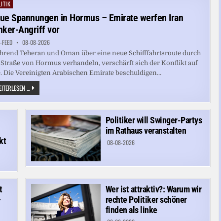
WALDBRAND
ITIK
ted
AM
GARDASEE
ue Spannungen in Hormus – Emirate werfen Iran
IN
SICHERHEIT
nker-Angriff vor
GEBRACHT
-FEED
08-08-2026
rend Teheran und Oman über eine neue Schifffahrtsroute durch
 Straße von Hormus verhandeln, verschärft sich der Konflikt auf
. Die Vereinigten Arabischen Emirate beschuldigen...
NEUE
ITERLESEN ...
SPANNUNGEN
IN
HORMUS
–
EMIRATE
Politiker will Swinger-Partys
WERFEN
im Rathaus veranstalten
IRAN
TANKER-
kt
08-08-2026
ANGRIFF
VOR
t
Wer ist attraktiv?: Warum wir
–
rechte Politiker schöner
finden als linke