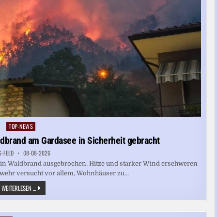
TOP-NEWS
Posted
in
dbrand am Gardasee in Sicherheit gebracht
S-FEED
08-08-2026
t ein Waldbrand ausgebrochen. Hitze und starker Wind erschweren
rwehr versucht vor allem, Wohnhäuser zu...
MEHR
WEITERLESEN ...
ALS
200
MENSCHEN
VOR