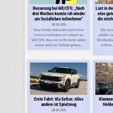
Besserung bei ME/CFS: „Nach
Lust in de
drei Wochen konnte ich wieder
eine gut
am Sozialleben teilnehmen“
die reic
08-08-2026
Eine Ärztin erkrankt nach einer
Die Gyn
Corona-Infektion so schwer an
erklärt,
ME/CFS, dass sie nicht mehr allein
Wechselj
essen und zur Toilette gehen...
sollten,
Erste Fahrt: Kia Seltos: Alles
Klamme
andere ist Spielzeug
Helde
08-08-2026