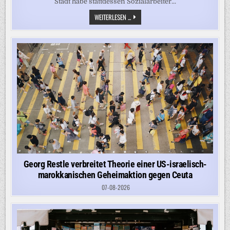
Stadt habe stattdessen Sozialarbeiter...
„ZEIGT
WEITERLESEN ...
DIE
DYSFUNKTIONALITÄT
UNSERES
ASYLSYSTEMS“
–
KÖLN
LEHNTE
HILFE
BEI
500
ABSCHIEBUNGEN
AB
Georg Restle verbreitet Theorie einer US-israelisch-
marokkanischen Geheimaktion gegen Ceuta
07-08-2026