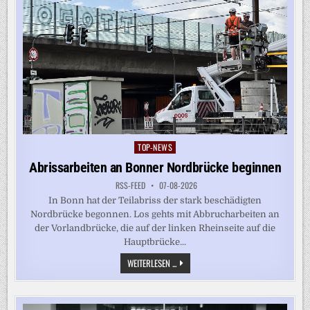
TOP-NEWS
Posted
in
Abrissarbeiten an Bonner Nordbrücke beginnen
RSS-FEED
07-08-2026
In Bonn hat der Teilabriss der stark beschädigten
Nordbrücke begonnen. Los gehts mit Abbrucharbeiten an
der Vorlandbrücke, die auf der linken Rheinseite auf die
Hauptbrücke...
ABRISSARBEITEN
WEITERLESEN ...
AN
BONNER
NORDBRÜCKE
BEGINNEN